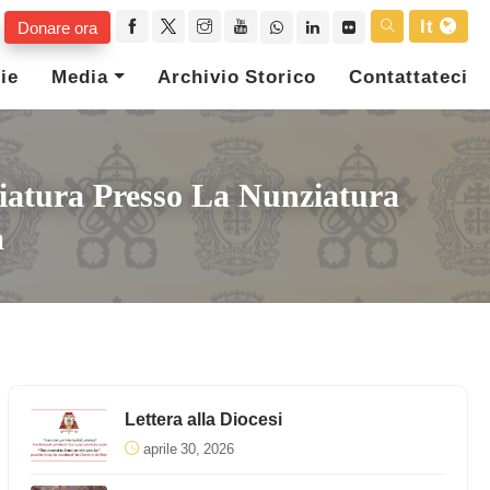
It
Donare ora
ie
Media
Archivio Storico
Contattateci
iatura Presso La Nunziatura
a
Lettera alla Diocesi
aprile 30, 2026