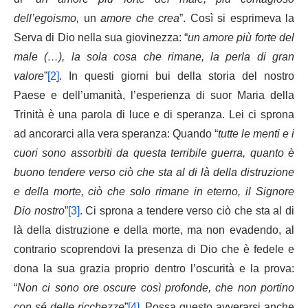
dell’egoismo,
un
amore che crea
”. Così si esprimeva la
Serva di Dio nella sua giovinezza: “
un amore più forte del
male (…), la sola cosa che rimane, la perla di gran
valore
”
[2]
. In questi giorni bui della storia del nostro
Paese e dell’umanità, l’esperienza di suor Maria della
Trinità è una parola di luce e di speranza. Lei ci sprona
ad ancorarci alla vera speranza: Quando “
tutte le menti e i
cuori sono assorbiti da questa terribile guerra, quanto è
buono tendere verso ciò che sta al di là della distruzione
e della morte, ciò che solo rimane in eterno, il Signore
Dio nostro
”
[3]
. Ci sprona a tendere verso ciò che sta al di
là della distruzione e della morte, ma non evadendo, al
contrario scoprendovi la presenza di Dio che è fedele e
dona la sua grazia proprio dentro l’oscurità e la prova:
“
Non ci sono ore oscure così profonde, che non portino
con sé delle ricchezze
”
[4]
. Possa questo avverarsi anche