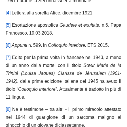
1941 durante la Seconda Guerra mondiale.
[4]
Lettera alla sorella Alice, dicembre 1921.
[5]
Esortazione apostolica
Gaudete et exultate,
n.6. Papa
Francesco, 19.03.2018.
[6]
Appunti
n. 599, in
Colloquio interiore.
ETS 2015.
[7]
Edito per la prima volta in francese nel 1943, a meno
di un anno dalla morte, con il titolo
Sœur Marie de la
Trinité (Louisa Jaques) Clarisse de Jérusalem (1901-
1942),
dalla prima edizione italiana del 1945 ha avuto il
titolo “
Colloquio interiore
”. Attualmente è tradotto in più di
11 lingue.
[8]
Ne è testimone – tra altri - il primo miracolo attestato
nel 1944 di guarigione di un sarcoma maligno al
ginocchio di un giovane diciassettenne.