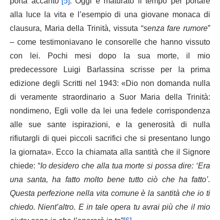
porta accanto”
[5]
. Oggi è maturato il tempo per portare
alla luce la vita e l’esempio di una giovane monaca di
clausura, Maria della Trinità, vissuta “
senza fare rumore
”
– come testimoniavano le consorelle che hanno vissuto
con lei. Pochi mesi dopo la sua morte, il mio
predecessore Luigi Barlassina scrisse per la prima
edizione degli Scritti nel 1943: «Dio non domanda nulla
di veramente straordinario a Suor Maria della Trinità:
nondimeno, Egli volle da lei una fedele corrispondenza
alle sue sante ispirazioni, e la generosità di nulla
rifiutargli di quei piccoli sacrifici che si presentano lungo
la giornata». Ecco la chiamata alla santità che il Signore
chiede: “
Io desidero che alla tua morte si possa dire: ‘Era
una santa, ha fatto molto bene tutto ciò che ha fatto’.
Questa perfezione nella vita comune è la santità che io ti
chiedo. Nient’altro. E in tale opera tu avrai più che il mio