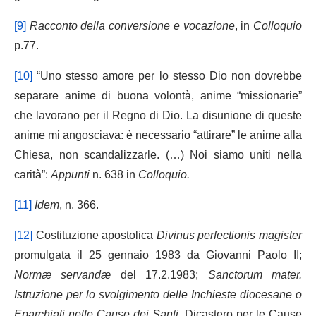
[9]
Racconto della conversione e vocazione
, in
Colloquio
p.77.
[10]
“Uno stesso amore per lo stesso Dio non dovrebbe
separare anime di buona volontà, anime “missionarie”
che lavorano per il Regno di Dio. La disunione di queste
anime mi angosciava: è necessario “attirare” le anime alla
Chiesa, non scandalizzarle. (…) Noi siamo uniti nella
carità”:
Appunti
n. 638 in
Colloquio.
[11]
Idem
, n. 366.
[12]
Costituzione apostolica
Divinus perfectionis magister
promulgata il 25 gennaio 1983 da Giovanni Paolo II;
Normæ servandæ
del 17.2.1983;
Sanctorum mater.
Istruzione per lo svolgimento delle Inchieste diocesane o
Eparchiali nelle Cause dei Santi,
Dicastero per le Cause