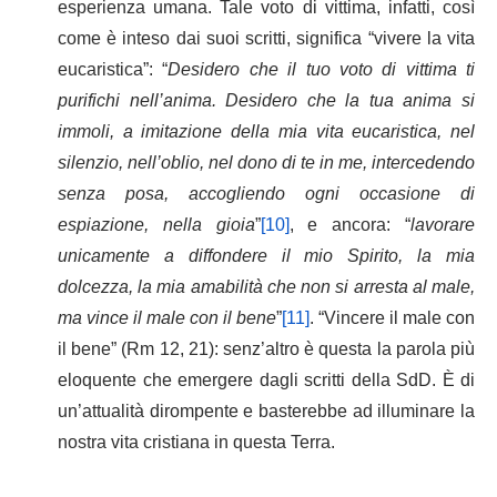
esperienza umana. Tale voto di vittima, infatti, così
come è inteso dai suoi scritti, significa “vivere la vita
eucaristica”: “
Desidero che il tuo voto di vittima ti
purifichi nell’anima. Desidero che la tua anima si
immoli, a imitazione della mia vita eucaristica, nel
silenzio, nell’oblio, nel dono di te in me, intercedendo
senza posa, accogliendo ogni occasione di
espiazione, nella gioia
”
[10]
, e ancora: “
lavorare
unicamente a diffondere il mio Spirito, la mia
dolcezza, la mia amabilità che non si arresta al male,
ma vince il male con il bene
”
[11]
. “Vincere il male con
il bene” (Rm 12, 21): senz’altro è questa la parola più
eloquente che emergere dagli scritti della SdD. È di
un’attualità dirompente e basterebbe ad illuminare la
nostra vita cristiana in questa Terra.