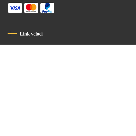
Link veloci
Informativa Sulla Privacy
Codice Di Condotta
Contatto
Latin Patriarchate Road
P.O.B 14152, Jerusalem 9114101
Tel
: +972 (2) 6471400
Email:
Chancellery@lpj.org