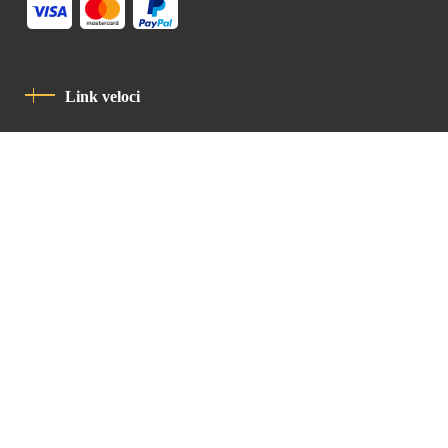
Link veloci
Informativa Sulla Privacy
Codice Di Condotta
Contatto
Latin Patriarchate Road
P.O.B 14152, Jerusalem 9114101
Tel
: +972 (2) 6471400
Email:
Chancellery@lpj.org