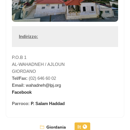
Indirizzo:
P.O.B 1
AL-WAHADNEH / AJLOUN
GIORDANO
Tel/Fax:
(02) 646 60 02
Email:
wahadneh@lpj.org
Facebook
Parroco:
P. Salam Haddad
It
Giordania