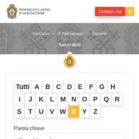
Donare ora
La Casa
Il Patriarcato
Diocesi
Sacerdoti
Tutti
A
B
C
D
E
F
G
H
I
J
K
L
M
N
O
P
Q
R
S
T
U
V
W
X
Y
Z
Parola chiave