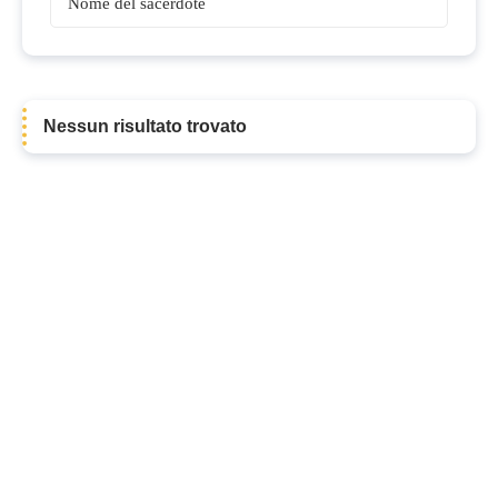
Sacerdoti
Nessun risultato trovato