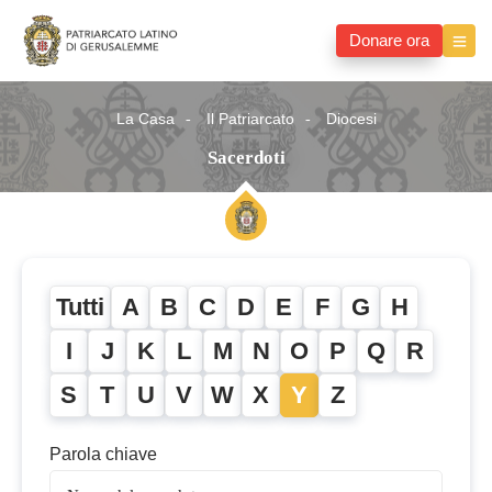
Donare ora
La Casa
Il Patriarcato
Diocesi
Sacerdoti
Tutti
A
B
C
D
E
F
G
H
I
J
K
L
M
N
O
P
Q
R
S
T
U
V
W
X
Y
Z
Parola chiave