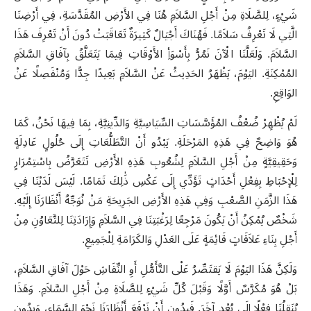
شَيْءٍ، لِلصَّلَاةِ مِنْ أَجْلِ السَّلاَمِ هُنَا فِي الأَرْضِ المُقَدَّسَةِ، فِي أَرْضِنَا
الَّتِي لَا تَعْرِفُ سَلاَمًا. فَهُنَاكَ أَجْيَالٌ كَثِيرَةٌ تَعَاقَبَتْ دُونَ أَنْ تَعْرِفَ هَذَا
السَّلاَمَ. وَلَعَلَّنَا الْآنَ نَمُرُّ بِأَسْوَأِ الأَوْقَاتِ فِيمَا يَتَعَلَّقُ بِآفَاقِ السَّلاَمِ
المُمْكِنَةِ. اليَوْمَ، يَظْهَرُ الحَدِيثُ عَنْ السَّلاَمِ بَعِيدًا جِدًّا وَمُنْفَصِلًا عَنْ
الوَاقِعِ
.
لَمْ يُظْهِرْ ضُعْفُ المُؤَسَّسَاتِ السِّيَاسِيَّةِ وَالدِّينِيَّةِ، بِمَا فِيهَا نَحْنُ، كَمَا
هُوَ وَاضِحٌ فِي هَذِهِ المَرْحَلَةِ. يَبْدُو أَنْ التَّطَلُّعَاتِ إِلَى حُلُولٍ عَادِلَةٍ
وَحَقِيقِيَّةٍ مِنْ أَجْلِ السَّلاَمِ لِشُعُوبِ هَذِهِ الأَرْضِ تَتَعَرَّضُ بِاسْتِمْرَارٍ
لِلْإحْبَاطِ بِفِعْلِ أَحْدَاثٍ تَؤَدِّي إِلَى عَكْسِ ذَٰلِكَ تَمَامًا. لَيْسَ لَدَيْنَا فِي
هَذَا الزَّمَنِ الصَّعْبِ وَفِي هَذِهِ الأَرْضِ الجَرِيحَةِ مَنْ نُوَجِّهُ أَنْظَارَنَا إِلَيْهِ.
شَخْصٌ يُمْكِنُ أَنْ يَكُونَ مَرْجِعًا لِرَغْبَتِنَا فِي السَّلاَمِ وَإِرَادَتِنَا لِلتَّعَاوُنِ مِنْ
أَجْلِ بِنَاءِ عَلاَقَاتٍ قَائِمَةٍ عَلَى العَدْلِ وَالكَرَامَةِ لِلْجَمِيعِ
.
وَلَكِنَّ هَذَا اليَوْمَ لَا يَقتَصِّرُ عَلْى التَّأَمُّلِ أَوِ النِّقَاشِ حَوْلَ آفَاقِ السَّلاَمِ،
بَلْ هُوَ مُكَرَّسٌ أَوَّلًا وَقَبْلَ كُلِّ شَيْءٍ لِلصَّلَاةِ مِنْ أَجْلِ السَّلاَمِ. وَهَذَا
يُنَقِلُنَا فِعْلًا إِلَى بُعْدٍ آخَرَ. فَبِدُونِ أَنْ نَرْفَعَ أَنْظَارَنَا نَحْوَ السَّمَاءِ، وَبِدُونِ