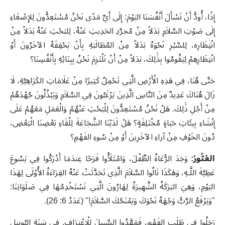
إِذًا، أُودُّ أَنْ نَسْأَلَ أَنْفُسَنَا اليَوْمَ: إِلَى أَيِّ مَدًى نَحْنُ مُسْتَعِدُّونَ لِلإِصْغَاءِ
إِلَى صَوْتِ السَّلاَمِ بَدَلاً مِنْ مُجرَّدِ الحَدِيثِ عَنْهُ، لِلبَحْثِ عَنْهُ بَدَلاً مِنْ
انْتِظَارِه، لِلسَّيْرِ نَحْوَهُ بَدَلاً مِنْ المُطَالَبَةِ بِأَنْ يَحْقِقَهُ الآخَرُونَ أَوْ
انْتِظَارِهِمْ لِيَقُومُوا بِذَٰلِكَ، بَدَلاً
مِنْ أَنْ نَلْتَزِمَ نَحْنُ بِبِنَائِهِ بِأَنْفُسِنَا؟
حَتَّى هُنَا، فِي هَذِهِ الْأَرْضِ الَّتِي تَحْمِلُ كَثِيرًا مِنْ عَلَامَاتِ الكَرَاهِيَّةِ، لَا
زَالَ هُنَاكَ عَدِيدٌ مِنَ النَّاسِ الَّذِينَ يَرْغَبُونَ فِي السَّلاَمِ وَيَبْذُلُونَ جُهْدَهُمْ
مِنْ أَجْلِ ذَٰلِكَ. هَلْ نَحْنُ مُسْتَعِدُّونَ لِلْبَحْثِ عَنْهُمْ وَالْعَمَلِ مَعَهُمْ عَلَى
إِنْشَاءِ بِيئَاتِ حَيَاةٍ مُخْتَلِفَةٍ؟ هَلْ لَدَيْنَا الشَّجَاعَةَ لِلْقَاءِ بَعْضِنَا الْبَعْضِ،
دُونَ الخَوْفِ مِنْ آراءِ الآخَرِينَ أَوْ مِنْ سُوءِ الفَهْمِ؟
العُثُورُ:
وَجَدَ الرُّعَاةُ الطِّفْلَ، وَامْتَلَأُوا فَرَحًا عِندَمَا أَدْرَكُوا فِي يَسُوعَ
عَطِيَّةَ اللَّـهِ، وَهَكَذَا نَالُوا السَّلاَمَ الَّذِي تَحَدَّثَتْ عَنْهُ القِرَاءَةُ الأُوْلَى لِهَذَا
اليَوْمِ، وَهِيَ البَرَكَةُ الشَّهِيرَةُ لِهَارُونَ الَّتِي نَسْتَخْدِمُهَا فِي صَلَوَاتِنَا:
"وَيَرْفَعُ الرَّبُّ وَجْهَهُ نَحْوَكَ وَيَمْنَحُكَ السَّلاَمَ!" (عَدَدُ 6: 26)
.
رَحَلُوا فِي طَلَبِ الفَهْمِ، فَمَهَّدُوا السَّبِيلَ لِلْاِعْتِرَافِ. فِي سَنَةِ اليُوبِيلِ