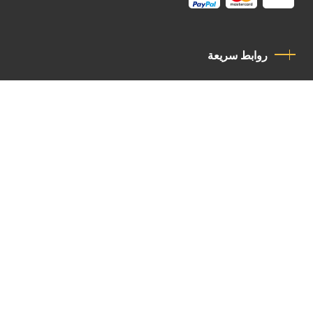
روابط سريعة
سياسة الخصوصية
مدونة قواعد السلوك
اتصل بنا
Latin Patriarchate Road
P.O.B 14152, Jerusalem 9114101
Tel
: +972 (2) 6471400
Email:
Chancellery@lpj.org