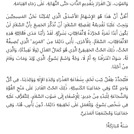
وَالمَوْتِ، بَلْ القَرَارَ بِتَقْدِيمِ الذَّاتِ حَتَّى النِّهَايَةِ، عَلَى رَجَاءِ القِيَامَةِ
.
أَظُنُّ أَنَّ هَذَا هُوَ الإِسْهَامُ الأَصْدَقُ الَّذِي يُمْكِنُنَا نَحْنُ المَسِيحِيِّينَ
وَيَجِبُ عَلَيْنَا تَقْدِيمُهُ لِقَضِيَّةِ السَّلاَمِ: أَنْ نُذَكِّرَ الجَمِيعَ بِأَنَّ السَّلاَمَ لَنْ
يَكُونَ أَبَدًا ثَمَرَةً مُجَرَّدَةً لِاتِّفَاقِيَّاتٍ بَشَرِيَّةٍ. لَقَدْ رَأَيْنَا مَدَى فَعَّالِيَّةِ هَذِهِ
الاتِّفَاقِيَّاتِ. السَّلاَمُ، بِالْأَحْرَى، يَأْتِي دَائِمًا مِنَ "المَزِيدِ" الَّذِي يُضِيفُهُ
الحُبُّ، ذَٰلِكَ الحُبُّ الحَقِيقِيُّ الَّذِي هُوَ كَمَالُ العَدْلِ (وَلَا نَقِيدُهُ)، وَالَّذِي
لَهُ، سَوَاءً اعْتَرَفْنَا بِهِ أَمْ لَا، وَجْهٌ وَاسْمٌ يَسُوعُ، الَّذِي وُلِدَ وَمَاتَ وَقَامَ
مِنْ أَجْلِنَا
.
فَلْيُجَدِّدْ طِفْلُ بَيْتِ لَحْمَ، بِشَفَاعَةِ العَذْرَاءِ وَالِدَةِ الإِلٰهِ وَوَالِدَتِنَا، فِي كُلِّ
وَاحِدٍ مِّنَّا وَفِي جَمَاعَتِنَا الكَنَسِيَّةِ، ذَٰلِكَ الحُبَّ القَادِرَ عَلَى مَنْحِ القُوَّةِ
وَالشَّجَاعَةِ لِلْبَدْءِ مِنْ جَدِيدٍ: لِلْإِصْغَاءِ إِلَى صَوْتِ السَّلاَمِ، لِلتَّعَرُّفِ عَلَيْهِ
فِي شَخْصِ يَسُوعَ، وَلِلْعَمَلِ عَلَى تَحْقِيقِهِ دَائِمًا، دُونَ يَأْسٍ، هُنَا، وَفِي
جَمَاعَتِنَا وَمُجْتَمَعِنَا اَلمَدَنِيِّ
.
سَنَةٌ مُبَارَكَةٌ
!