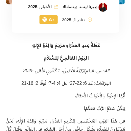
بييرباتيستا بيتسابالا
الأخبار
,
2025
Ar
يناير 1, 2025
عَظَةُ عِيدِ العَذْرَاءِ مَرْيَمَ وَالِدَةِ الإِلٰهِ
اليَوْمُ العَالَمِيُّ لِلسَّلاَمِ
القدس، البَطْرِيَرْكِيَّةُ اللَّاتِينَ، 1 كَانُونٍ الثَّانِي 2025
القِرَاءَاتُ: عَد 6: 22-27؛ غَل 4: 4-7؛ لُوقَا 2: 16-21
أَيُّهَا الإِخْوَةُ وَالأَخَوَاتُ الأَحِبَّاءُ،
لِيَكُنْ سَلاَمُ الرَّبِّ مَعَكُمْ
!
فِي هَذَا اليَوْمِ، المُخَصَّصِ لِتَكْرِيمِ العَذْرَاءِ مَرْيَمَ وَالِدَةِ الإِلٰهِ، نَحْنُ
مُدْعَوُونَ لِلصَّلَاةِ بِشَكْلٍ خَاصٍّ مِنْ أَجْلِ السَّلاَمِ فِي العَالَمِ. وَقَبْلَ كُلِّ