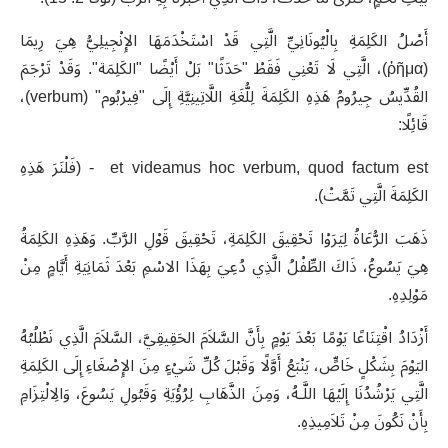
أَصْلُ الكَلِمَةِ بِالْيُونَانِيِّ الَّتِي قَدْ اسْتَخْدَمَهَا الإِنْجِيلِيُّ هِيَ رِيمَا
(
μα
ῥῆ
)
، الَّتِي لَا تَعْنِي فَقَطْ "حَدَثًا" بَلْ أَيْضًا "الكَلِمَة"
.
وَقَدْ تَرْجَمَ
القُدِّيسُ جِيرُومُ هَذِهِ الكَلِمَةَ لِلُّغَةِ اللَّاتِينِيَّةِ إِلَى "فِيرْبُوم
" (verbum)
،
قَائِلًا
:
et videamus hoc verbum, quod factum est - (
فَلْنَرَ هَذِهِ
الكَلِمَةَ الَّتِي تَمَّتْ
).
ذَهَبَ الرُّعَاةُ لِيَرَوْا تَحْقِيقَ الكَلِمَةِ، تَحْقِيقَ قَوْلِ الرَّبِّ. وَهَذِهِ الكَلِمَةُ
هِيَ يَسُوعُ، ذَاكَ الطِّفْلُ الَّذِي دُعِيَ بِهَذَا الاسْمِ بَعْدَ ثَمَانِيَةِ أَيَّامٍ مِنْ
مَوْلِدِهِ
.
أَزْدَادُ اقْتِنَاعًا يَوْمًا بَعْدَ يَوْمٍ بِأَنَّ السَّلاَمَ الحَقِيقِيَّ، السَّلاَمَ الَّذِي نَطْلُبُهُ
اليَوْمَ بِشَكْلٍ خَاصٍّ، يَنْبَعُ أَوَّلًا وَقَبْلَ كُلِّ شَيْءٍ مِنَ الإِصْغَاءِ إِلَى الكَلِمَةِ
الَّتِي يَرْشُدُنَا إِلَيْهَا اللَّـهُ، وَمِنَ الذَّهَابِ لِرُؤْيَةِ وَقَبُولِ يَسُوعَ، وَالِالْتِزَامِ
بِأَنْ نَكُونَ مِنْ تَلاَمِيذِهِ
.