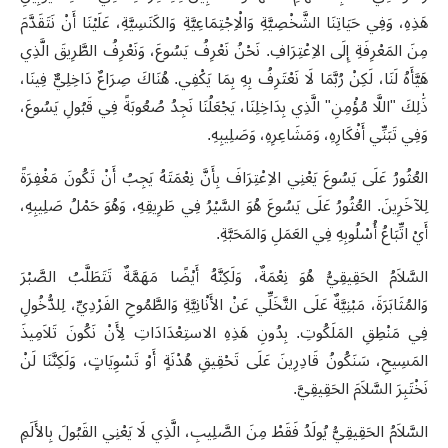
هَذِهِ، وَفِي حَيَاتِنَا الشَّخْصِيَّةِ وَالْاِجْتِمَاعِيَّةِ وَالكَنَسِيَّةِ، عَلَيْنَا أَنْ نَتَقَدَّمَ
مِنَ المَعْرِفَةِ إِلَى الاِعْتِرَافِ. نَحْنُ نَعْرِفُ يَسُوعَ، وَنَعْرِفُ الطَّرِيقَ الَّذِي
هَيَّأَهُ لَنَا، لَكِنْ رُبَّمَا لَا نَعْتَرِفُ بِهِ بِمَا يَكْفِي. هُنَاكَ صِرَاعٌ دَاخِلِيٌّ فِينَا،
ذَٰلِكَ "اللَّا مُؤْمِنِ" الَّذِي بِدَاخِلِنَا، يَجْعَلُنَا نَجِدُ صُعُوبَةً فِي قَبُولِ يَسُوعَ،
وَفِي تَبَنِّي أَفْكَارِهِ، وَمَشَاعِرِهِ، وَصَلِيبِهِ
.
العُثُورُ عَلَى يَسُوعَ يَعْنِي الاِعْتِرَافَ بِأَنَّ نِعْمَتَهُ يَجِبُ أَنْ تَكُونَ مَغْفِرَةً
لِلآخَرِينَ. العُثُورُ عَلَى يَسُوعَ هُوَ السَّيْرُ فِي طَرِيقِهِ، وَهُوَ حَمْلُ صَلِيبِهِ،
أَيْ اتِّبَاعُ أُسْلُوبِهِ فِي العَمَلِ وَالمَحَبَّةِ
.
السَّلاَمُ الحَقِيقِيُّ هُوَ نِعْمَةٌ، وَلَكِنَّهُ أَيْضًا مَهَمَّةٌ تَتَطَلَّبُ الصَّبْرَ
وَالمُثَابَرَةَ، مَبْنِيَّةٌ عَلَى التَّخَلِّي عَنْ الأَنْانِيَّةِ وَالطَّمُوحِ الفَرْدِيِّ، لِلدُّخُولِ
فِي مَنْطِقِ المَلَكُوتِ. بِدُونِ هَذِهِ الاستِعْدَادَاتِ لِأَنْ نَكُونَ تَلاَمِيذَ
المَسِيحِ، سَنَكُونُ قَادِرِينَ عَلَى تَحْقِيقِ هُدْنَةٍ أَوْ تَسْوِيَاتٍ، وَلَكِنَّنَا لَنْ
نَخْتَبِرَ السَّلاَمَ الحَقِيقِيَّ
.
السَّلاَمُ الحَقِيقِيُّ يُولَدُ فَقَطْ مِنَ الصَّلِيبِ، الَّذِي لَا يَعْنِي القَبُولَ بِالأَلَمِ