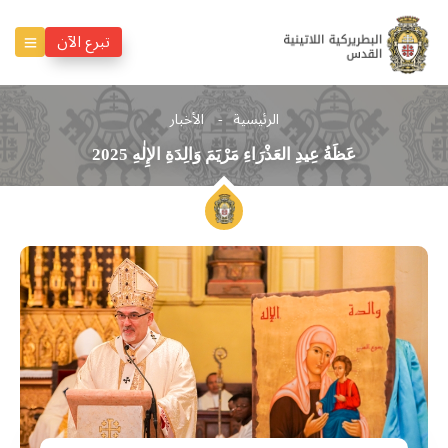
تبرع الآن
الرئيسية
الأخبار
عَظَةُ عِيدِ العَذْرَاءِ مَرْيَمَ وَالِدَةِ الإِلٰهِ 2025