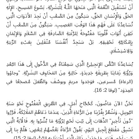
أَنْ نَسْتَقْبِلَ النِّعْمَةَ الَّتِي مَنَحَهَا اللَّـهُ لِلْبَشَرِيَّةِ، يَسُوعَ المَسِيحِ، الإِلٰهِ
الحَقِّ وَالْإِنْسَانِ الحَقِّ، سَيَكُونُ مِنَ الصَّعْبِ أَنْ نَجِدَ الأَدَوَاتِ الَّتِي
تُسَاعِدُنَا عَلَى فَهْمِ هَذَا الوَقْتِ العَصِيبِ. سَيَكُونُ مِنَ الصَّعْبِ أَنْ
نَبْقِيَ أَبْوَابَ قُلُوبِنَا مَفْتُوحَةً لِلرَّغْبَةِ الصَّادِقَةِ فِي السَّلاَمِ وَالإِيْمَانِ
بِإِمْكَانِيَّةِ تَحْقِيقِهِ. بَلْ سَنَجِدُ أَنْفُسَنَا مُثْقَلِينَ بِعَبْءِ الرِّيبَةِ
وَالِاسْتِسْلَامِ
.
يُسَاعِدُنَا النَّصُّ الإِنجِيلِيُّ الَّذِي سَمِعْنَاهُ فِي الدُّخُولِ إِلَى هَذَا البُعْدِ
وَرُؤْيَةِ زَمَانِنَا بِطَرِيقَةٍ جَدِيدَةٍ، خَالِيَةٍ مِنَ المَخَاوِفِ البَشَرِيَّةِ
.
"وجاؤوا
(الرعاة) مُسرعين، فوَجَدوا مريمَ ويوسُفَ والطِّفلَ مُضجَعًا في
المِذوَد"
(لوقا 2: 16)
.
نَحْنُ الآنَ مَاضُونَ، كَحُجَّاجِ أَمَلٍ، فِي الطَّرِيقِ الْمَفْتُوحِ نَحْوَ سَنَةِ
اليُوبِيلِ، وَنَشْعُرُ بِقُرْبِنَا مِنَ الرُّعَاةِ الَّذِينَ، عِندَمَا دَعَاهُمْ المَلَائِكَةُ، قَرَّرُوا
"دُونَ تَأْخِيرٍ" الذَّهَابَ إِلَى بَيْتِ لَحْمٍ لِرُؤْيَةِ مَا بُشِّرُوا بِهِ. فَالْآيَةُ الَّتِي
تَسْبِقُ مَقْطَعَ إِنْجِيلِ اليَوْمِ، يَقُولُ الرُّعَاةُ بَعْضُهُمْ لِبَعْضٍ: هَلُمَّ بِنا إِلَى
بَيْتِ لَحْمٍ، فَنَرَى مَا حَدَثَ، ذَاكَ الَّذِي أَخْبَرَنَا بِهِ الرَّبُّ (لوقا 2: 15)
.