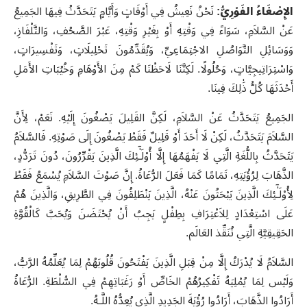
الإِصْغَاءُ الفَوْرِيُّ:
نَحْنُ نَعِيشُ فِي أَوْقَاتٍ وَأَيَّامٍ يَتَحَدَّثُ فِيهَا الجَمِيعُ
عَنْ السَّلاَمِ، سَوَاءً فِي وَقْتِهِ أَوْ بِغَيْرِ وَقْتِهِ، عَبْرَ الصَّحُفِ، وَالتَّلْفَازِ،
وَوَسَائِلِ التَّوَاصُلِ الاجْتِمَاعِيِّ، وَيُقَدِّمُونَ تَحْلِيلَاتٍ، وَتَفْسِيرَاتٍ،
وَاسْتِرَاتِيجِيَّاتٍ، وَحُلُولًا. لَكِنَّنَا لَاحَظْنَا كَمْ مِنَ الأَوْهَامِ وَخُيُبَاتِ الأَمَلِ
أَحْدَثَهَا كُلُّ ذَٰلِكَ فِينَا
.
الجَمِيعُ يَتَحَدَّثُ عَنْ السَّلاَمِ، لَكِنَّ القَلِيلَ يَصْغُونَ إِلَيْهِ. نَعَمْ، لِأَنَّ
السَّلاَمَ يَتَحَدَّثُ، لَكِنْ لَا أَحَدَ أَوْ قَلِيلٌ فَقَطْ يَصْغُونَ إِلَى صَوْتِهِ. فَالسَّلاَمُ
يَتَحَدَّثُ بِاللُّغَةِ الَّتِي لَا يَفْهَمُهَا إِلَّا أُو۟لَـٰٓئِكَ الَّذِينَ يَقْرِّرُونَ، دُونَ تَرَدُّدٍ،
الذَّهَابَ لِرُؤْيَتِهِ، تَمَامًا كَمَا فَعَلَ الرُّعَاةُ. إِنَّ صَوْتَ السَّلاَمِ يُسْمَعُ فَقَطْ
لِأُو۟لَـٰٓئِكَ الَّذِينَ يَبْحَثُونَ عَنْهُ، الَّذِينَ يَنْطَلِقُونَ فِي الطَّرِيقِ، وَالَّذِينَ هُمْ
عَلَى اسْتِعْدَادٍ لِلاَعْتِرَافِ بِطِفْلٍ يَجِبُ أَنْ يُحْتَضَنَ وَيُحَبَّ كَالْقُوَّةِ
الحَقِيقِيَّةِ الَّتِي تُنَقِّذ العَالَم
.
السَّلاَمُ لَا يُدْرَكُ إِلَّا مِنْ قِبَلِ الَّذِينَ يَفْتَحُونَ قُلُوبَهُمْ لِمَا يُعَلِّمُهُ الرَّبُّ،
وَلَيْس لِمَا يُمْلِيَهُ تَفْكِيرُهُمْ الخَاصِّ أَوْ رَغَبَاتِهِمْ فِي السُّلْطَةِ. الرُّعَاةُ
أَرَادُوا الذَّهَابَ، أَرَادُوا رُؤْيَةَ الجَدِيدِ الَّذِي يُعِدُّهُ اللَّـهُ
.