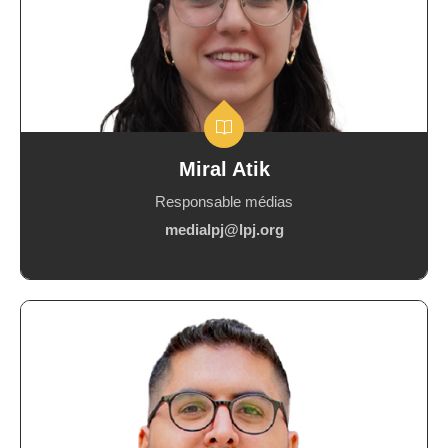
Miral Atik
Responsable médias
medialpj@lpj.org