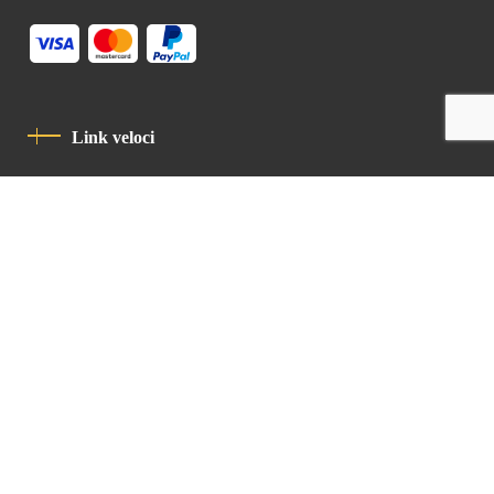
Link veloci
Informativa Sulla Privacy
Codice Di Condotta
Contatto
Latin Patriarchate Road
P.O.B 14152, Jerusalem 9114101
Tel
: +972 (2) 6471400
Email:
Chancellery@lpj.org