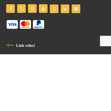
Link veloci
Informativa Sulla Privacy
Codice Di Condotta
Contatto
Latin Patriarchate Road
P.O.B 14152, Jerusalem 9114101