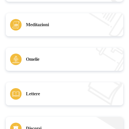
Meditazioni
Omelie
Lettere
Discorsi