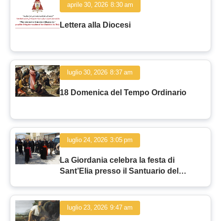
aprile 30, 2026
8:30 am
Lettera alla Diocesi
luglio 30, 2026
8:37 am
18 Domenica del Tempo Ordinario
luglio 24, 2026
3:05 pm
La Giordania celebra la festa di
Sant’Elia presso il Santuario del
Profeta ad Ajloun
luglio 23, 2026
9:47 am