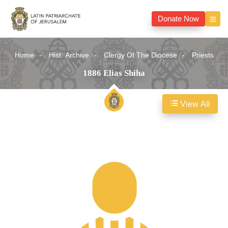
Donate Now
Home
Hist. Archive
Clergy Of The Diocese
Priests
1886 Elias Shiha
View All