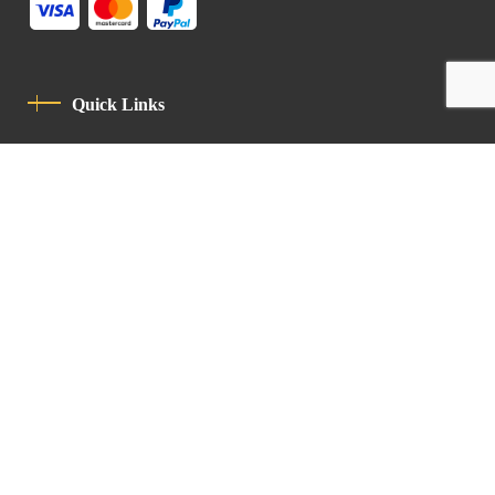
Quick Links
Privacy Policy
Code Of Conduct
Contact
Latin Patriarchate Road
P.O.B 14152, Jerusalem 9114101
Tel
: +972 (2) 6471400
Email:
Chancellery@lpj.org