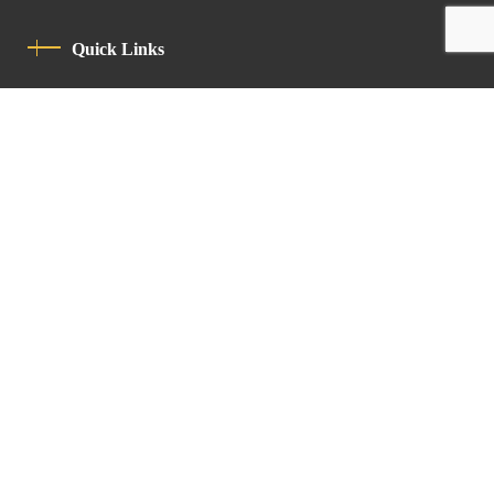
Quick Links
Privacy Policy
Code Of Conduct
Contact
Latin Patriarchate Road
P.O.B 14152, Jerusalem 9114101
Tel
: +972 (2) 6471400
Email:
Chancellery@lpj.org