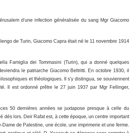
rusalem d'une infection généralisée du sang Mgr Giacomo
tolengo de Turin, Giacomo Capra était né le 11 novembre 1914
ella Famiglia dei Tommasini (Turin), qui a donné quelques
eviendra le patriarche Giacomo Beltritti. En octobre 1930, il
ilosophiques et théologiques. Il s'y distingua, se souviennent
é. Il est ordonné prêtre le 27 juin 1937 par Mgr Fellinger,
e ces 50 dernières années se juxtapose presque à celle du
dès lors. Deir Rafat est, à cette époque, un centre important
re-Dame de Palestine, une école, une imprimerie et une ferme.