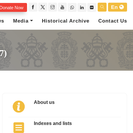
En
Donate Now
ws
Media
Historical Archive
Contact Us
7)
About us
Indexes and lists