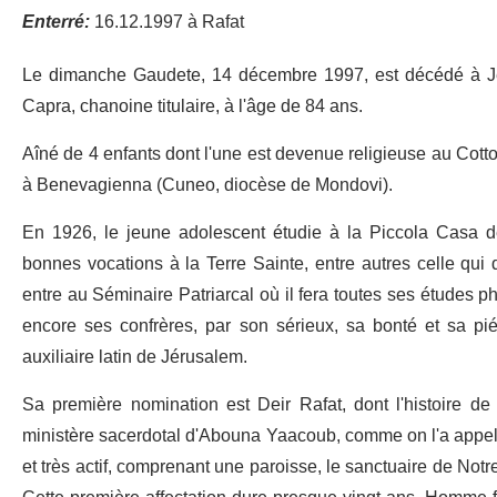
Enterré:
16.12.1997 à Rafat
Le dimanche Gaudete, 14 décembre 1997, est décédé à Jé
Capra, chanoine titulaire, à l'âge de 84 ans.
Aîné de 4 enfants dont l'une est devenue religieuse au Cot
à Benevagienna (Cuneo, diocèse de Mondovi).
En 1926, le jeune adolescent étudie à la Piccola Casa d
bonnes vocations à la Terre Sainte, entre autres celle qui d
entre au Séminaire Patriarcal où il fera toutes ses études ph
encore ses confrères, par son sérieux, sa bonté et sa piét
auxiliaire latin de Jérusalem.
Sa première nomination est Deir Rafat, dont l'histoire d
ministère sacerdotal d'Abouna Yaacoub, comme on l'a appelé 
et très actif, comprenant une paroisse, le sanctuaire de Not