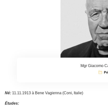
Mgr Giacomo Ca
Pr
Né:
11.11.1913 à Bene Vagienna (Coni, Italie)
Études: