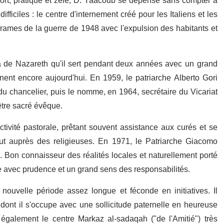
ort, pratique et zélé, D. Yaacoub se dépense sans compter à
fficiles : le centre d'internement créé pour les Italiens et les
ames de la guerre de 1948 avec l'expulsion des habitants et
de Nazareth qu'il sert pendant deux années avec un grand
nt encore aujourd'hui. En 1959, le patriarche Alberto Gori
 du chancelier, puis le nomme, en 1964, secrétaire du Vicariat
être sacré évêque.
ivité pastorale, prêtant souvent assistance aux curés et se
out auprès des religieuses. En 1971, le Patriarche Giacomo
l. Bon connaisseur des réalités locales et naturellement porté
cate avec prudence et un grand sens des responsabilités.
ouvelle période assez longue et féconde en initiatives. Il
, dont il s'occupe avec une sollicitude paternelle en heureuse
également le centre Markaz al-sadaqah ("de l'Amitié") très