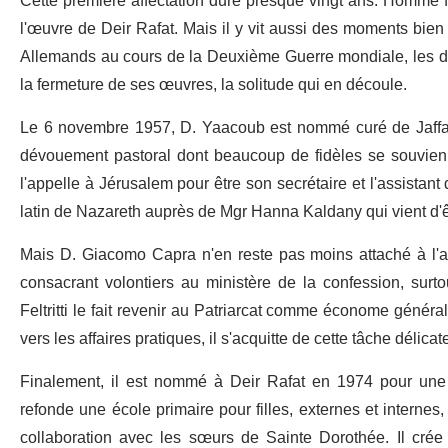
Cette première affectation dure presque vingt ans. Homme f
l'œuvre de Deir Rafat. Mais il y vit aussi des moments bien di
Allemands au cours de la Deuxième Guerre mondiale, les dr
la fermeture de ses œuvres, la solitude qui en découle.
Le 6 novembre 1957, D. Yaacoub est nommé curé de Jaffa 
dévouement pastoral dont beaucoup de fidèles se souvienne
l'appelle à Jérusalem pour être son secrétaire et l'assistant
latin de Nazareth auprès de Mgr Hanna Kaldany qui vient d'
Mais D. Giacomo Capra n'en reste pas moins attaché à l'act
consacrant volontiers au ministère de la confession, surt
Feltritti le fait revenir au Patriarcat comme économe généra
vers les affaires pratiques, il s'acquitte de cette tâche déli
Finalement, il est nommé à Deir Rafat en 1974 pour une n
refonde une école primaire pour filles, externes et internes
collaboration avec les sœurs de Sainte Dorothée. Il crée 