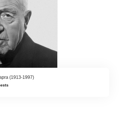
pra (1913-1997)
iests