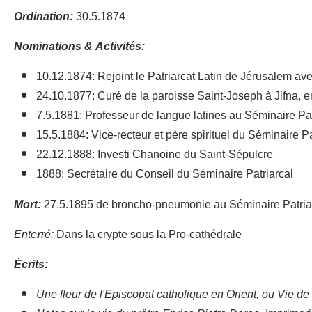
Ordination:
30.5.1874
Nominations & Activités:
10.12.1874: Rejoint le Patriarcat Latin de Jérusalem a
24.10.1877: Curé de la paroisse Saint-Joseph à Jifna, e
7.5.1881: Professeur de langue latines au Séminaire Pat
15.5.1884: Vice-recteur et père spirituel du Séminaire Pa
22.12.1888: Investi Chanoine du Saint-Sépulcre
1888: Secrétaire du Conseil du Séminaire Patriarcal
Mort:
27.5.1895 de broncho-pneumonie au Séminaire Patriarc
Ente
r
ré:
Dans la crypte sous la Pro-cathédrale
Écrits:
Une fleur de l'Episcopat catholique en Orient, ou Vie 