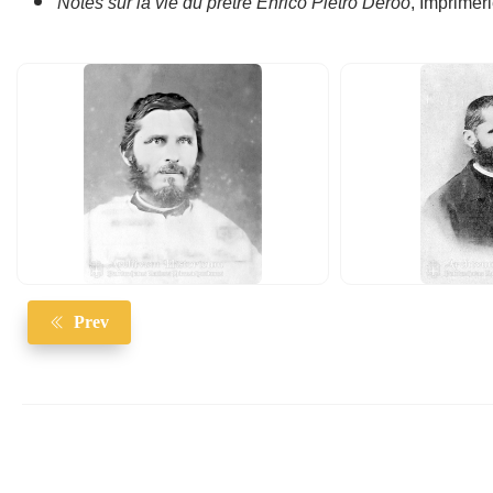
Notes sur la vie du prêtre Enrico Pietro Deroo
, Imprimer
Prev