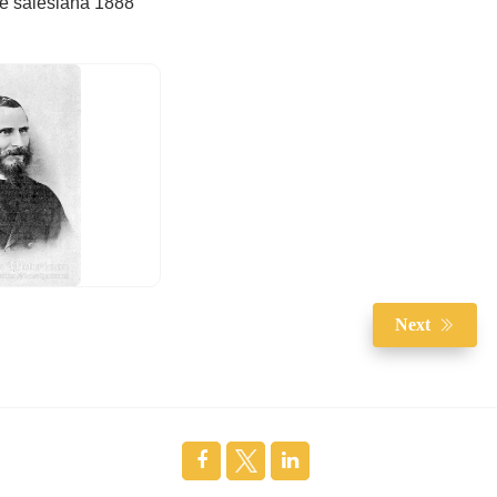
ie salesiana 1888
Next