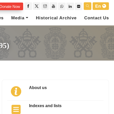
En
Donate Now
ws
Media
Historical Archive
Contact Us
95)
About us
Indexes and lists