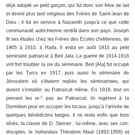
déjà adopté un petit garçon, qui fut donc son frère de lait
et devint plus tard religieux des Frères de Saint-Jean de
Dieu ; il fut en service à Nazareth jusqu'à ce que cette
communauté autrichienne ren­trât dans son pays. Joseph
fit ses études chez les Frères des Écoles chrétiennes, de
1905 à 1910, à Haifa. Il entra en août 1910 au petit
séminaire patriarcal à Beit Jala. La guerre de 1914-1918
vint fort troubler la vie du séminaire. Beit [Ala] fut occupé
par les Turcs en 1917, puis aussi le séminaire de
Jérusalem où s'étaient repliés les séminaristes, qui
durent s'installer au Patriarcat même. En 1918, tout en
prenant les re-
c
pas au Patriarcat, ils logèrent à la
Dormition pour en occuper les locaux, jusqu'à l'arrivée de
quelques bénédictins belges. Il ne resta enfin que trois
aînés, la classe de D. Steiner : lui-même, avec ses con­
disciples, le hollandais Théodore Maat (1892-1956) et