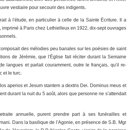
auvre vestiaire pour secourir des indigents.
it à l'étude, en particulier à celle de la Sainte Écriture. Il a
e, imprimé à Paris chez Lethiel­leux en 1922, dix-sept ouvrages
rsonnels.
 il composait des mélodies peu banales sur les poésies de saint
ions de Jérémie, que l'Église fait réciter durant la Semaine
 langues et parlait couramment, outre le français, qu'il re­-
 et le turc.
cœlos aperios et Jesum stantem a dextris Dei. Dominus meus et
 durant la nuit du 5 août, alors que personne ne s'attendait
traite annuelle, purent prendre part à ses funérailles et
ani. Dans la basilique de l'Agonie, en présence de S.B. Mgr