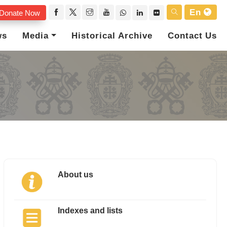
En
Donate Now
ws
Media
Historical Archive
Contact Us
About us
Indexes and lists