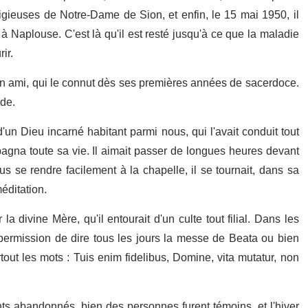
ligieuses de Notre-Dame de Sion, et enfin, le 15 mai 1950, il
 Naplouse. C'est là qu'il est resté jusqu'à ce que la maladie
ir.
un ami, qui le connut dès ses premières années de sacerdoce.
ude.
d'un Dieu incarné habitant parmi nous, qui l'avait conduit tout
pagna toute sa vie. Il aimait passer de longues heures devant
s se rendre facilement à la chapelle, il se tournait, dans sa
éditation.
a di­vine Mère, qu'il entourait d'un culte tout filial. Dans les
 permission de dire tous les jours la messe de Beata ou bien
out les mots : Tuis enim fidelibus, Domine, vita mu­tatur, non
nts abandonnés, bien des personnes furent témoins, et l'hiver