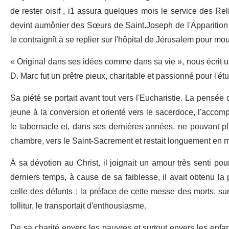
de rester oisif , i1 assura quelques mois le service des Re
devint aumônier des Sœurs de Saint­.Joseph de l'Apparition à
le contraignît à se replier sur l'hôpital de Jérusalem pour mour
« Original dans ses idées comme dans sa vie », nous écrit 
D. Marc fut un prêtre pieux, charitable et passionné pour l'ét
Sa piété se portait avant tout vers l'Eucharistie. La pensée 
jeune à la conversion et orienté vers le sacerdoce, l'accom
le tabernacle et, dans ses dernières années, ne pouvant plu
chambre, vers le Saint-Sacrement et restait longuement en m
À sa dévotion au Christ, il joignait un amour très senti pour l
derniers temps, à cause de sa faiblesse, il avait obtenu la
celle des défunts ; la préface de cette messe des morts, surt
tollitur, le transportait d'enthousiasme.
De sa charité envers les pauvres et surtout envers les enfa