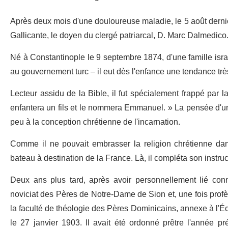
Après deux mois d'une douloureuse maladie, le 5 août dernier à
Gallicante, le doyen du clergé patriarcal, D. Marc Dalmedico
Né à Constantinople le 9 septembre 1874, d'une famille isra
au gouvernement turc – il eut dès l'enfance une tendance trè
Lecteur assidu de la Bible, il fut spécialement frappé par la
enfantera un fils et le nommera Emmanuel. » La pensée d'u
peu à la conception chrétienne de l'incarnation.
Comme il ne pouvait embrasser la religion chrétienne dans
bateau à destination de la France. Là, il compléta son instruct
Deux ans plus tard, après avoir personnellement lié con
noviciat des Pères de Notre-Dame de Sion et, une fois profès
la faculté de théologie des Pères Dominicains, annexe à l'Éco
le 27 janvier 1903. Il avait été ordonné prêtre l'année pr