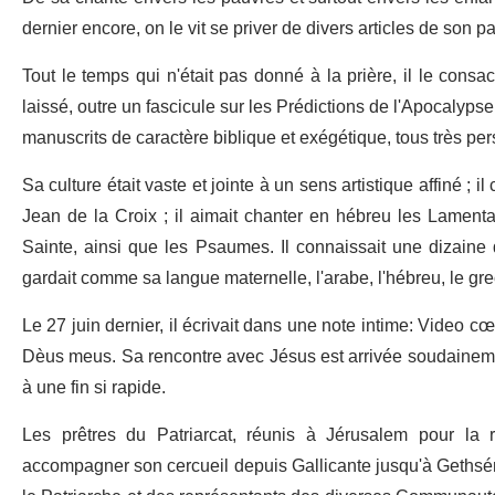
dernier encore, on le vit se priver de divers articles de son p
Tout le temps qui n'était pas donné à la prière, il le consacra
laissé, outre un fascicule sur les Prédictions de l'Apocalyps
manuscrits de caractère biblique et exégétique, tous très pe
Sa culture était vaste et jointe à un sens artistique affiné ;
Jean de la Croix ; il aimait chanter en hébreu les Lamentat
Sainte, ainsi que les Psaumes. Il connaissait une dizaine de
gardait comme sa langue maternelle, l'arabe, l'hébreu, le grec
Le 27 juin dernier, il écrivait dans une note intime: Video 
Dèus meus. Sa rencontre avec Jésus est arrivée soudainement
à une fin si rapide.
Les prêtres du Patriarcat, réunis à Jérusalem pour la re
accompagner son cercueil depuis Gallicante jusqu'à Gethsém