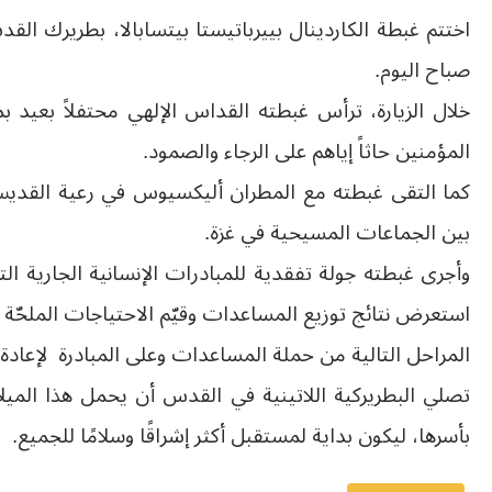
اختتم غبطة الكاردينال بييرباتيستا بيتسابالا، بطريرك الق
صباح اليوم.
خلال الزيارة، ترأس غبطته القداس الإلهي محتفلاً بعيد ب
المؤمنين حاثاً إياهم على الرجاء والصمود.
كما التقى غبطته مع المطران أليكسيوس في رعية القديس ب
بين الجماعات المسيحية في غزة.
وأجرى غبطته جولة تفقدية للمبادرات الإنسانية الجارية ال
استعرض نتائج توزيع المساعدات وقيّم الاحتياجات الملحّة 
المراحل التالية من حملة المساعدات وعلى المبادرة لإعادة
تصلي البطريركية اللاتينية في القدس أن يحمل هذا الميلاد
بأسرها، ليكون بداية لمستقبل أكثر إشراقًا وسلامًا للجميع.