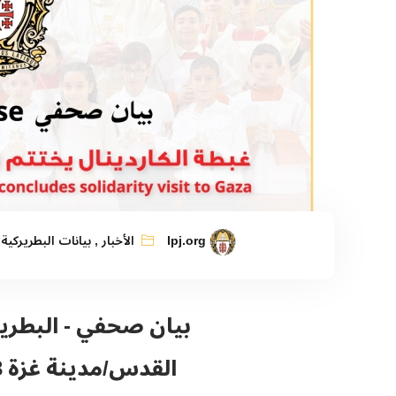
lpj.org
الأخبار
,
بيانات البطريركية 
بيان صحفي - البطرير
القدس/مدينة غزة 23 كانون الأول 2024