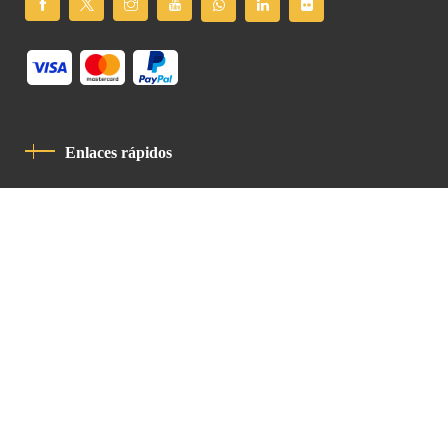
Enlaces rápidos
Política De Privacidad
Código De Conducta
Contacto
Latin Patriarchate Road
P.O.B 14152, Jerusalem 9114101
Tel
: +972 (2) 6471400