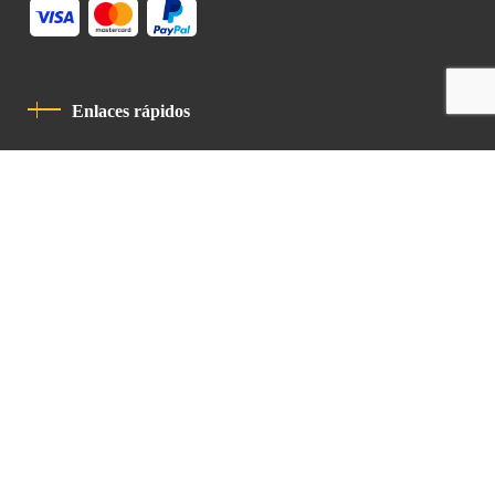
Enlaces rápidos
Política De Privacidad
Código De Conducta
Contacto
Latin Patriarchate Road
P.O.B 14152, Jerusalem 9114101
Tel
: +972 (2) 6471400
Email:
Chancellery@lpj.org