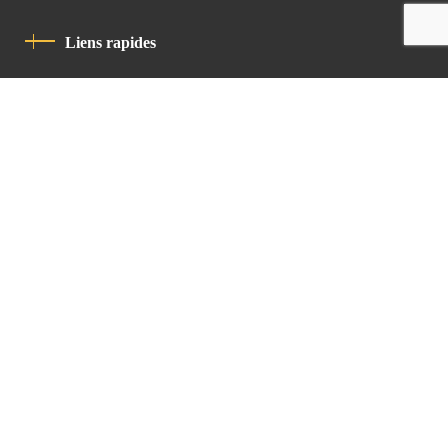
Liens rapides
Politique De Confidentialité
Charte De Comportement
contact
Latin Patriarchate Road
P.O.B 14152, Jerusalem 9114101
Tel
: +972 (2) 6471400
Email:
Chancellery@lpj.org