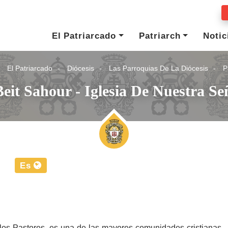
El Patriarcado
Patriarch
Notic
El Patriarcado
Diócesis
Las Parroquias De La Diócesis
P
eit Sahour - Iglesia De Nuestra S
Es
los Pastores, es una de las mayores comunidades cristianas