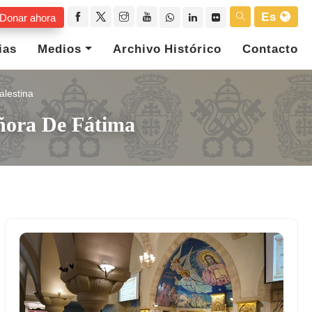
Es
Donar ahora
ias
Medios
Archivo Histórico
Contacto
alestina
eñora De Fátima