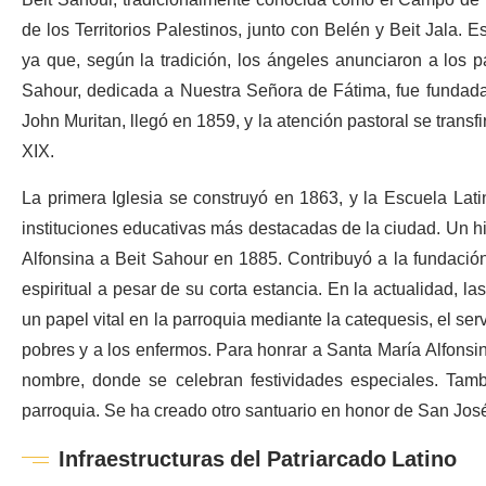
de los Territorios Palestinos, junto con Belén y Beit Jala. Es
ya que, según la tradición, los ángeles anunciaron a los p
Sahour, dedicada a Nuestra Señora de Fátima, fue fundada po
John Muritan, llegó en 1859, y la atención pastoral se transfi
XIX.
La primera Iglesia se construyó en 1863, y la Escuela Lat
instituciones educativas más destacadas de la ciudad. Un hit
Alfonsina a Beit Sahour en 1885. Contribuyó a la fundació
espiritual a pesar de su corta estancia. En la actualidad,
un papel vital en la parroquia mediante la catequesis, el serv
pobres y a los enfermos. Para honrar a Santa María Alfonsina,
nombre, donde se celebran festividades especiales. Tamb
parroquia. Se ha creado otro santuario en honor de San José
Infraestructuras del Patriarcado Latino