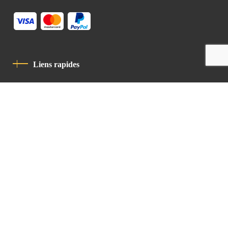
Liens rapides
Politique De Confidentialité
Charte De Comportement
contact
Latin Patriarchate Road
P.O.B 14152, Jerusalem 9114101
Tel
: +972 (2) 6471400
Email:
Chancellery@lpj.org