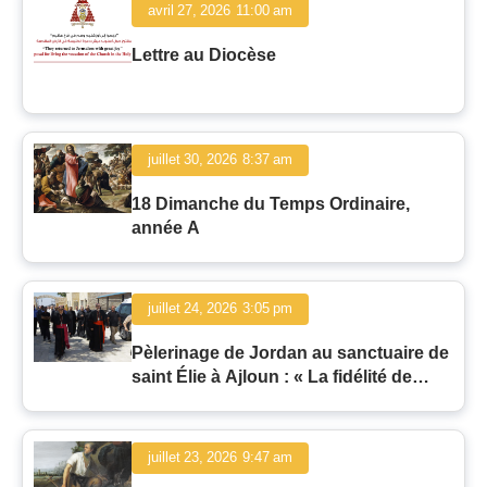
avril 27, 2026
11:00 am
Lettre au Diocèse
juillet 30, 2026
8:37 am
18 Dimanche du Temps Ordinaire,
année A
juillet 24, 2026
3:05 pm
Pèlerinage de Jordan au sanctuaire de
saint Élie à Ajloun : « La fidélité de
l'homme et la fidélité de Dieu »
juillet 23, 2026
9:47 am