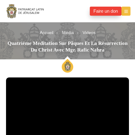
Faire un don
Accueil
Média
Videos
Quatrième Méditation Sur Pâques Et La Résurrection
Du Christ Avec Mgr. Rafic Nahra