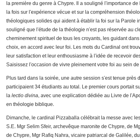
la première du genre à Chypre. Il a souligné l'importance de l
la fois sur l'expérience vécue et sur la compréhension théolo
théologiques solides qui aident à établir la foi sur la Parol
souligné que l'étude de la théologie n'est pas réservée au cl
cheminement spirituel de tous les croyants, les guidant dans 
choix, en accord avec leur foi. Les mots du Cardinal ont tro
leur satisfaction et leur enthousiasme à l'idée de recevoir de
Saisissez l'occasion de vivre pleinement votre foi au sein de
Plus tard dans la soirée, une autre session s'est tenue près d
participaient 34 étudiants au total. Le premier cours portait s
la
lectio divina
, avec une explication dédiée au Livre de l'Apo
en théologie biblique.
Dimanche, le cardinal Pizzaballa célébrait la messe avec l
S.E. Mgr Selim Sfeir, archevêque maronite de Chypre, de Mgr 
de Chypre, Mgr Rafiq Nahra, vicaire patriarcal de Galilée, d