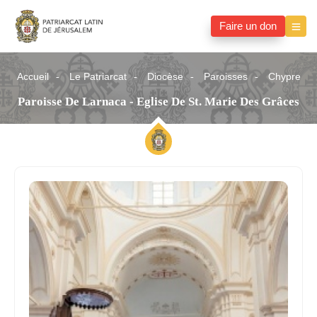
Faire un don
Accueil
Le Patriarcat
Diocèse
Paroisses
Chypre
Paroisse De Larnaca - Eglise De St. Marie Des Grâces