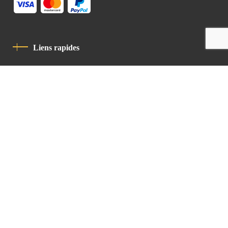
Liens rapides
Politique De Confidentialité
Charte De Comportement
contact
Latin Patriarchate Road
P.O.B 14152, Jerusalem 9114101
Tel
: +972 (2) 6471400
Email:
Chancellery@lpj.org