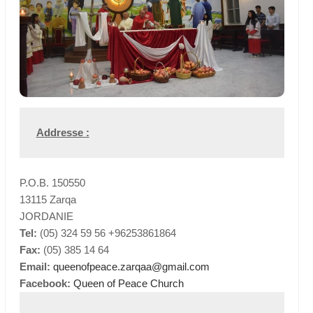
Addresse :
P.O.B. 150550
13115 Zarqa
JORDANIE
Tel:
(05) 324 59 56 +96253861864
Fax:
(05) 385 14 64
Email:
queenofpeace.zarqaa@gmail.com
Facebook:
Queen of Peace Church