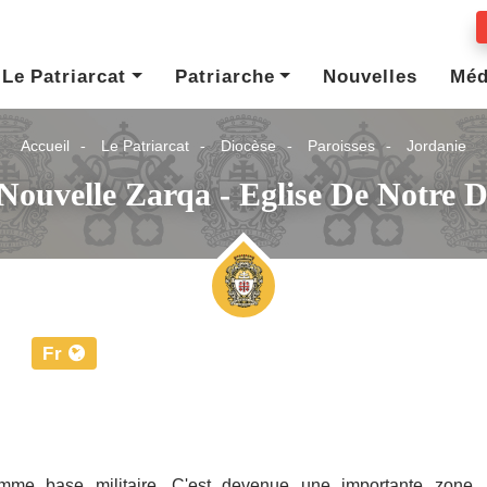
Le Patriarcat
Patriarche
Nouvelles
Méd
Accueil
Le Patriarcat
Diocèse
Paroisses
Jordanie
 Nouvelle Zarqa - Eglise De Notre 
Fr
omme base militaire. C'est devenue une importante zone