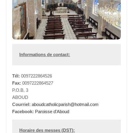
Informations de contact:
Tél:
0097222864526
Fax:
0097222864527
P.O.B. 3
ABOUD
Courriel:
aboudcatholicparish@hotmail.com
Facebook:
Paroisse d'Aboud
Horaire des messes (DST):