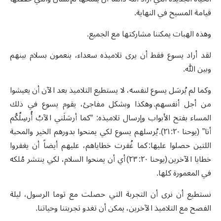
قيامة المسيح في النهاية.
وهذه الهبات يمكننا مشاركتها مع الجميع.
لقد أراد يسوع فقط أن يرى تلاميذه سعداء، ينعمون بسلام بينهم
وبين الله.
وكما لم يُرسَل يسوع لنفسه، لا يستطيع التلاميذ بعد الآن أن يعيشوا
من أجل أنفسهم. وهكذا وبشكل مفاجئ، يقوم يسوع في ذلك
المساء بفتح الأبواب وإرسال تلاميذه: “كما أرسَلَني الآبُ أُرسِلُكُم
أنا” (يوحنا ٢٠: ٢١). يُرسلهم يسوع لكي يمنحوا بدورهم الخير والمحبة
اللتين حصلوا عليها: كما غُفرت خطاياهم، عليهم أيضاً أن يغفروا
خطايا الآخرين (يوحنا ٢٠: ٢٣) أي أن يمنحوا السلام، لكي ينتشر مُلكه
في المعمورة كلها.
نستطيع أن نرى أن التجربة التي حصلت مع توما الرسول، ليلة
الفصح مع التلاميذ الآخرين، يمكن أن تغدو تجربتنا وحياتنا.