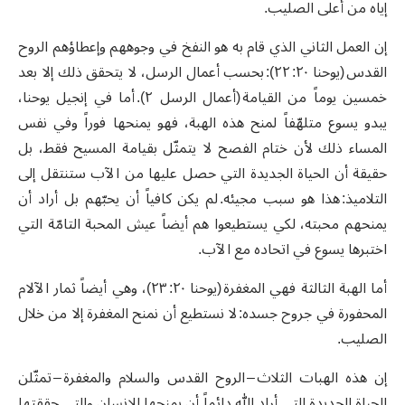
إياه من أعلى الصليب.
إن العمل الثاني الذي قام به هو النفخ في وجوههم وإعطاؤهم الروح
القدس (يوحنا ٢٠: ٢٢): بحسب أعمال الرسل، لا يتحقق ذلك إلا بعد
خمسين يوماً من القيامة (أعمال الرسل ٢). أما في إنجيل يوحنا،
يبدو يسوع متلهّفاً لمنح هذه الهبة، فهو يمنحها فوراً وفي نفس
المساء ذلك لأن ختام الفصح لا يتمثّل بقيامة المسيح فقط، بل
حقيقة أن الحياة الجديدة التي حصل عليها من الآب ستنتقل إلى
التلاميذ: هذا هو سبب مجيئه. لم يكن كافياً أن يحبّهم بل أراد أن
يمنحهم محبته، لكي يستطيعوا هم أيضاً عيش المحبة التامّة التي
اختبرها يسوع في اتحاده مع الآب.
أما الهبة الثالثة فهي المغفرة (يوحنا ٢٠: ٢٣)، وهي أيضاً ثمار الآلام
المحفورة في جروح جسده: لا نستطيع أن نمنح المغفرة إلا من خلال
الصليب.
إن هذه الهبات الثلاث – الروح القدس والسلام والمغفرة – تمثّلن
الحياة الجديدة التي أراد الله دائماً أن يمنحها للإنسان والتي حققتها