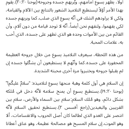
أولاً، يظهر يسوع أمامهم، ويُريهم جسده وجروحه (يوحنا ٢٠:٢٠). يقوم
بهذا الأمر أوّلاً ليستطيع التلاميذ الشعور بالتتابع بين الآلام والقيامة،
ولكي لا يراودهم الشك في أنّه يسوع الذي صلب. كما ويريهم جسده
لكي يفهموا، ولنفهم نحن أيضاً، أنّه لا توجد قيامة من دون آلام، وأن
القائم من بين الأموات وحده هو الذي تظهر على جسده، الذي أحب
به، علامات المحبة.
من هذه اللحظة، سيعرف التلاميذ يسوع من خلال جروحه العظيمة
المحفورة على جسده. كما وأنّهم لا يستطيعون أن يشكّلوا جسده إن
لم يقبلوا جروحه ويختبروا مرة أخرى محبته الشديدة.
إن السلام هي أول كلمة وهبة منحها يسوع لتلاميذه: “سلامٌ عليكُم!”
(يوحنا ٢٠: ١٩). يستطيع يسوع أن يمنح سلامه لأنّه دخل في مُلكه
بشكل دائم، وهو مُلك السلام: سلام بين السماء والأرض، سلام بين
القريبين والبعيدين (راجع أفسس ٢). يستطيع تحقيق السلام لأنّه
انتصر على العدو الذي لطالما كان أصل الحروب والانقسامات، ألا
وهو الموت. إن سلام المسيح هو مصالحة عظيمة، وهو عناق أعطانا