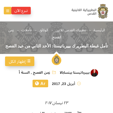
تبرع الآن
الرئيسية
بطريرك القدس للاتين
الوثائق
تأملات
زمن
الفصح
تأمل غبطة البطريرك بييرباتيستا: الأحد الثاني من عيد الفصح
إظهار الكل
بييرباتيستا بيتسابالا
زمن الفصح
,
السنة أ
Ar
أبريل 23, 2017
٢٣ نيسان ٢٠١٧