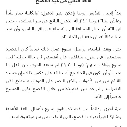
الأحد الثاني من عيد الفصح
يبدأ إنجيل القدّيس يوحنا بإعلان يثير الذهول: “والكَلِمة صارَ بشَراً
وعاشَ بيننا” (يوحنا ١: ١٤). إنّه الذهول الناتج عن سر التجسّد، واختيار
ابن الله أن يجتاز المسافة التي تفصله عن باقي الناس، وأن يجد
بيننا مكاناً نعيش معه في اتحاد تام.
حتى وبعد قيامته، يواصل يسوع عمل ذلك تماماً: كان التلاميذ
مجتمعين في منزل، منغلقين على أنفسهم في حالة خوف، “فجاء
يسوع ووَقف بينهم” (يوحنا ٢٠: ١٩). لم يمنعه الموت من فعل ما
يحب أو أن يكون في اتحاد مع أصدقائه. على عكس ذلك، إن جسده
القائم من بين الأموات والذي انتصر على الموت، يستطيع الآن
الاقتراب والتواجد بين تلاميذه: من خلال الفصح يكون المسيح
حاضراً إلى الأبد.
مرة أخرى ودائماً بين تلاميذه، يقوم يسوع بأعمال بالغة الأهميّة
ويشاركنا فوراً بهبات الفصح، التي انبثقت من سر موته وقيامته.