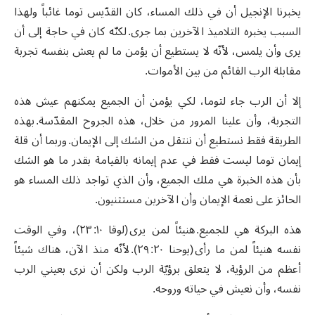
يخبرنا الإنجيل أن في ذلك المساء، كان القدّيس توما غائباً ولهذا
السبب يخبره التلاميذ الآخرين بما جرى. لكنّه كان في حاجة إلى أن
يرى وأن يلمس، لأنّه لا يستطيع أن يؤمن ما لم يعش بنفسه تجربة
مقابلة الرب القائم من بين الأموات.
إلا أن الرب جاء لتوما، لكي يؤمن أن الجميع يمكنهم عيش هذه
التجربة، وأن علينا المرور من خلال، هذه الجروح المقدّسة. بهذه
الطريقة فقط نستطيع أن ننتقل من الشك إلى الإيمان. وربما أن قلة
إيمان توما ليست فقط في عدم إيمانه بالقيامة بقدر ما هو الشك
بأن هذه الخبرة هي ملك الجميع، وأن الذي تواجد ذلك المساء هو
الحائز على نعمة الإيمان وأن الآخرين مستثنيون.
هذه البركة هي للجميع. هنيئاً لمن يرى (لوقا ١٠: ٢٣)، وفي الوقت
نفسه هنيئاً لمن ما رأى (يوحنا ٢٠: ٢٩). لأنّه منذ الآن، هناك شيئاً
أعظم من الرؤية، لا يتعلق برؤيّة الرب ولكن أن نرى بعيني الرب
نفسه، وأن نعيش في حياته وروحه.