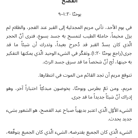
الفصح
يوحنّا ٢٠
:
١
–
٩
في يوم الأحد، تأتي مريم المجدلية إلى القبر عند الفجر، والظلام لم
يزل مخيماً، حاملة الطيب لتمسح به جسد يسوع، فترى أنّ الحجر
الّذي كان يسدّ القبر قد دُحرج بعيداً، وتدرك أن شيئاً ما قد
جرى (راجع يوحنّا ٢٠: ١). وتفكّر في الشيء الوحيد الّذي يمكنها التفكير
به حينها، أيّ أنّ شخصاً ما قد سرق جسد الربّ.
تتوقع مريم أن تجد القائم من الموت في انتظارها.
مريم، ومن ثمّ بطرس ويوحنّا، يخوضون مبدئيّاً اختباراً آخر، وهو
إدراك أنّ شيئاً جديداً ما قد جرى.
الشيء الأوّل الّذي اعتبر بديهياً صباح عيد الفصح، هو الشعور بشيء
جديد يحدث.
الشيء الّذي كان الجميع يفترضه، الشيء الّذي كان الجميع يتوقّعه،