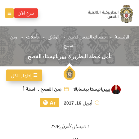
تبرع الآن
الرئيسية
بطريرك القدس للاتين
الوثائق
تأملات
زمن
الفصح
تأمل غبطة البطريرك بييرباتيستا: الفصح
إظهار الكل
بييرباتيستا بيتسابالا
زمن الفصح
,
السنة أ
Ar
أبريل 16, 2017
١٦ نيسان / أبريل ٢٠١٧