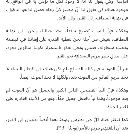
أمامنا، وكي يقول لنا أنّه لا وجود لكلّ ما نؤمن به في الواقع. إنّه
موجود هناك كي يقول لنا أنّ مصير كلّ رجاء جميل لنا هو الدخول،
في نهاية المطاف، إلى القبر، وإلى الأبد.
وهكذا، فإنّ الموت يُصبح سيّداً، سيّد حياتنا، ونحن، في نهاية
المطاف، نعيش من أجله: نحن نعطيه القدرة على إبقائنا في قبضته
وتحت سيطرته، نعيش ونحن نفكر باستمرار بكوننا سائرين نحوه،
على مثال سير مريم المجدليّة نحو القبر.
غير أنّ الموت، في ذلك الصباح، لم يكن هناك في انتظار النساء. لا
تجد مريم القائم من الموت بعد؛ ولكنّها لا تجد الموت أيضاً.
وهكذا، فإنّ النبأ الفصحي الثاني الكبير والجميل هو أنّ الموت لم
يعد موجوداً. وهذا نبأ بالفعل جميل جدّاً، وهو من الأنباء القادرة على
تغيير الحياة.
كما تتغيّر حياة كلّ من بطرس ويوحنّا. هما أيضاً يذهبان إلى القبر،
بعد أن أبلغتهم مريم بالأمر (يوحنّا ٢٠: ٣).