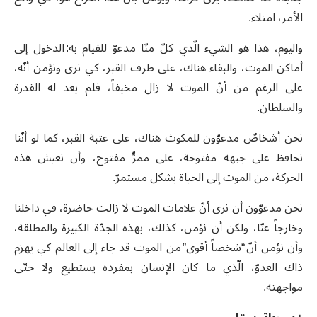
الأمر، امتلاء.
واليوم، هذا هو الشيء الّذي كلّ منّا مدعوّ للقيام به: الدخول إلى
أماكن الموت، والبقاء هناك، على طرف القبر، كي نرى ونؤمن أنّه،
على الرغم من أنّ الموت لا زال مخيفاً، فلم يعد له القدرة
والسلطان.
نحن أشخاصٌ مدعوّون للمكوث هناك، على عتبة القبر، كما لو أنّنا
نحافظ على جبهة مفتوحة، على ممرٍّ مفتوح، وأن نعيش هذه
الحركة، من الموت إلى الحياة بشكل مستمرّ.
نحن مدعوّون أن نرى أنّ علامات الموت لا زالت حاضرة، في داخلنا
وخارجاً عنّا، ولكن أن نؤمن، كذلك، بهذه الجدّة الكبيرة والمطلقة،
وأن نؤمن أنّ “شخصاً أقوى” من الموت قد جاء إلى العالم كي يهزم
ذاك العدوّ، الّذي ما كان الإنسان بمفرده يستطيع ولا حتّى
مواجهته.