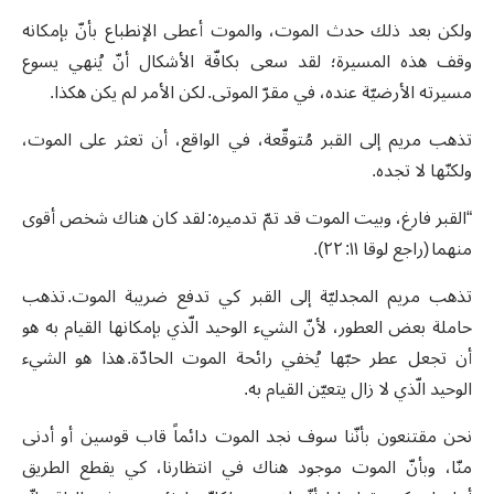
ولكن بعد ذلك حدث الموت، والموت أعطى الإنطباع بأنّ بإمكانه
وقف هذه المسيرة؛ لقد سعى بكافّة الأشكال أنّ يُنهي يسوع
مسيرته الأرضيّة عنده، في مقرّ الموتى. لكن الأمر لم يكن هكذا.
تذهب مريم إلى القبر مُتوقّعة، في الواقع، أن تعثر على الموت،
ولكنّها لا تجده.
“القبر فارغ، وبيت الموت قد تمّ تدميره: لقد كان هناك شخص أقوى
منهما (راجع لوقا ١١: ٢٢).
تذهب مريم المجدليّة إلى القبر كي تدفع ضريبة الموت. تذهب
حاملة بعض العطور، لأنّ الشيء الوحيد الّذي بإمكانها القيام به هو
أن تجعل عطر حبّها يُخفي رائحة الموت الحادّة. هذا هو الشيء
الوحيد الّذي لا زال يتعيّن القيام به.
نحن مقتنعون بأنّنا سوف نجد الموت دائماً قاب قوسين أو أدنى
منّا، وبأنّ الموت موجود هناك في انتظارنا، كي يقطع الطريق