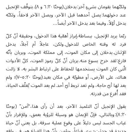
ولكنّهما يقومان بشيءٍ آخر: يدخلان (يوحنّا ٢٠: ٦ و ٨). يتوقّف الإنجيل
عند دخولهما: يصل أحدهما قبل الآخر، ويصل الآخر لاحقاً، ولكنّه
يدخل أوّلاً، وفيما بعد يدخل الآخر أيضاً…
ربّما يريد الإنجيل، ببساطة،إبراز أهمّية هذا الدخول، وحقيقة أنّ كلّ
فرد له وقته الخاص للدخول. ولكن، عاجلاً أم آجلاً، يدخل
الإثنان. يدخلان إلى مكان الموت، إلى مملكة الموت، ويريان بأنّه
فارغ: لقد خرج يسوع منه. يريان أنّ كلّ رموز الموت، كلّ الأدوات
الّتي كان الموت يستخدمها للحفاظ على ارتباط البشر به، لا زالت
هناك، على الأرض، أو مطويّة في مكان بعيد (يوحنّا ٢٠: ٥–٧)؛ ولم
يعد لها أيّ حاجة، ولم تعد تربط أيّ أحد. لم يعد الموت يُغلّف الحياة،
فقد أُفرغ من قدرته.
يقول الإنجيل أنّ التلميذ الآخر، بعد أن رأى هذا، “آمن” ( يوحنّا
٢٠: ٨): وبالتالي، فإنّ الإيمان هو وسيلة للرؤية بعمق، وللإقرار بأنّ
غياب الجسد ليس دليلاً على وقوع عملية سرقة، بل يعني أنّ حياة
جديدة قد حدثت؛ يرى فراغاً، ويؤمن بأنّ هذا الفراغ هو، في واقع