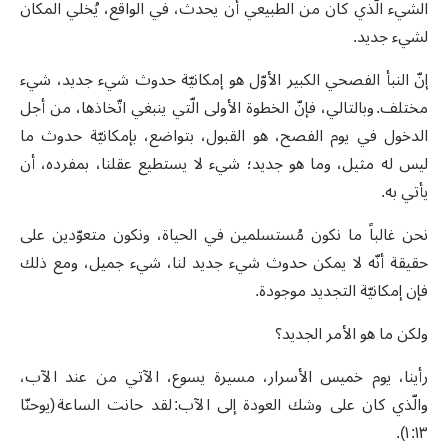
الشيء الّذي كان من الطبيعي أن يحدث، في الواقع، يُخلي المكان
لشيء جديد.
إنّ النبأ الفصحي الكبير الأوّل هو إمكانيّة حدوث شيء جديد، شيء
مختلف. وبالتالي، فإنّ الخطوة الأولى الّتي ينبغي اتّخاذها، من أجل
الدخول في يوم الفصح، هو القبول، بتواضع، بإمكانيّة حدوث ما
ليس له مثيل، وما هو جديد؛ شيء لا يستطيع عقلنا، بمفرده، أن
يأتي به.
نحن غالباً ما نكون مُستسلمين في الحياة، ونكون متعوّدين على
حقيقة أنّه لا يمكن حدوث شيء جديد لنا، شيء جميل، ومع ذلك
فإن إمكانيّة التجديد موجودة.
ولكن ما هو الأمر الجديد؟
رأينا، يوم خميس الأسرار، مسيرة يسوع، الآتي من عند الآب،
والّذي كان على وشك العودة إلى الآب: لقد حانت الساعة (يوحنّا
١٣: ١).