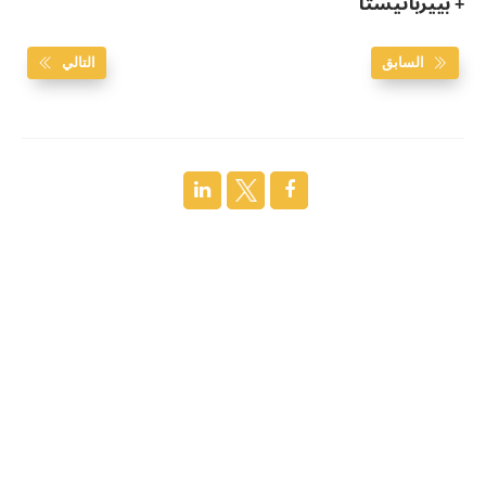
+ بييرباتيستا
السابق
التالي