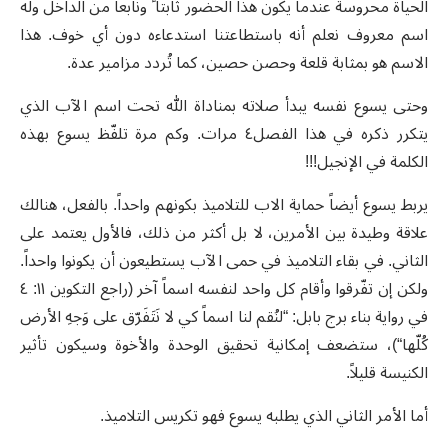
الحياة محروسة عندما يكون هذا الحضور ثابتاً ً ونابعاً من الداخل وله
اسم معروف نعلم أنه باستطاعتنا استدعاءه دون أي خوف. هذا
الاسم هو بمثابة قلعة وحصن حصين، كما تُردد مزامير عدة.
وحتى يسوع نفسه يبدأ صلاته بمناداة الله تحت اسم الآب الذي
يتكرر ذكره في هذا الفصل٤ مرات. وكم مرة تلفّظ يسوع بهذه
الكلمة في الإنجيل!!!
يربط يسوع أيضاً حماية الاب للتلاميذ بكونهم واحداً. بالفعل، هنالك
علاقة وطيدة بين الأمرين، لا بل أكثر من ذلك، فالأول يعتمد على
الثاني. في بقاء التلاميذ في حمى الآب يستطيعون أن يكونوا واحداً.
ولكن إن تفّرقوا وأقام كل واحد لنفسه اسماً آخر (راجع التكوين ١١: ٤
في رواية بناء برج بابل: “لنُقم لنا اسماً كي لا نَتَفَرّق على وَجهِ الأرض
كُلّها“)، ستضعف إمكانية تحقيق الوحدة والأخوة وسيكون تأثير
الكنيسة قليلاً.
أما الأمر الثاني الذي يطلبه يسوع فهو تكريس التلاميذ.