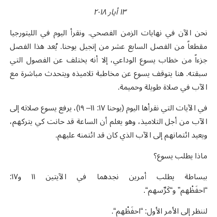
١٣ أيار ٢٠١٨
نحن الآن في نهايات الزمن الفصحي. ونقرأ اليوم في الليتورجيا
مقطعاً من الفصل السابع عشر من إنجيل يوحنا. يُعد هذا الفصل
جزءاً من خطاب يسوع الوداعي، إلا أنه يختلف عن الفصول التي
سبقته. هنا يتوقف يسوع عن مخاطبة تلاميذه ويتحدث مباشرة مع
الآب في صلاة طويلة وحميمة.
في الآيات التي نقرأها اليوم (يوحنا ١٧: ١١– ١٩)، يرفع يسوع صلاته إلى
الآب من أجل التلاميذ، وهو يعلم أن الساعة قد حانت كي يتركهم،
ويعيد ائتمانهم إلى الآب الذي كان قد ائتمنه عليهم.
ماذا يطلب يسوع؟
ببساطة يطلب أمرين نجدهما في الآيتين ١١ و١٧:
“احفَظْهم” و“كَرِّسهم
“.
لننظر إلى الأمر الأول: “احفَظْهم“.