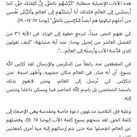
هذه الآيات الإنجيلية متطلبة: “كَرِّسْهُم بالحَقّ. إنَّ كَلِمَتَكَ حَقّ. كما
أَرسلتَني إلى العالَم فكذلك أنا أَرسَلتُهم إلى العالم وأكرِّسُ نَفْسي
من أجلهِم ليكونوا هم أيضاً مُكرّسين بالحَقّ” (يوحنا ١٧: ١٧– ١٩).
كي نفهم النص جيداً، لنرجع خطوة إلى الوراء. في الآية ٣٦ من
الفصل العاشر من إنجيل يوحنا، نجد آية مشابهة: “كيف تقولون
للذي قدَّسَه الآب وأرسلَه إلى العالَم…“.
في المقطعين نجد رابطاً بين التكريس والإرسال. لقد كرّس الله
يسوع، أي أنه صار، في العالم مكان حضوره، وأظهر اسمه. نحن
نتكرّس كي نُرسل إلى العالم. ونحن لانقوم بذلك
باسمنا الشخصي بل باسم الله الحاضر فينا ويسكن داخلنا وننتمي
إليه.
وعليه فإن التلاميذ مدعوون دعوة خاصة ومقدسة وهي الإصغاء إلى
كلمة الحق. لقد منحهم يسوع كلمة الآب (يوحنا ١٧: ١٤)، وفصلهم
عن العالم. انفصلوا عنه حتى يتم إرسالهم إليه مرة أخرى كمعلنين
للإنجيل.