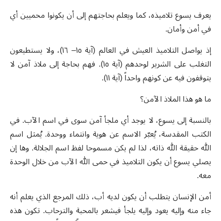
يعرف يسوع تلاميذه، كما ويعلم بحاجتهم إلى أن يكونوا محميين أي
في أمن وأمان.
إذ يواصل التلاميذ العيش في العالم (آية ١٥– ١٦)، ولا يستطيعون
التغلب على الشرير لوحدهم (آية ١٥). فهم بحاجة إلى ملاذ آمن لا
يتوقفون فيه عن كونهم واحداً (آية ١١).
ما هو هذا الملاذ الآمن؟
بالنسبة إلى يسوع، لا يوجد أي ملجأ آمن سوى في اسم الآب. في
الكتب المقدسة، يُعبّر الاسم عن هوية وانتماء ووحدة. يُمثل اسم
الله حقيقة الله ذاته، لذا لم يكن مسموحا لفظ اسم الجلالة. وها إن
يصلي يسوع أن يكون التلاميذ في حمى الله الآب من خلال الوحدة
معه.
أمن الإنسان يتطلب أن يكون لديه أب، ذلك المرجع الذي يعلم أنه
جاء منه وإليه يعود وإليه يلجأ فيشعر بالمحبة والترحاب. تكون هذه