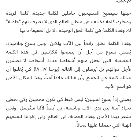
حينها سيصبح المسيحيون حاملين لكلمة جديدة، كلمة فريدة
ومحيّرة، كلمة تختلف عن منطق العالم الذي لا يعترف بهم “خاصة”
له. وهذه الكلمة هي كلمة الحق الوحيدة ، لا بل الحقيقة ذاتها.
وهذه الكلمة تخلق رابطاً بين الآب والابن، وبين يسوع وتلاميذه.
يُصلي يسوع من أجل أن يصبحوا مُكرّسين في هذه الكلمة
الحقيقية، التي تجعل منهم أشخاصا جددا، أشخاصا لا يعيشون
لأجل ذواتهم بل يُرسلون إلى العالم (يوحنا ١٧: ١٨) كي يُعلنوا أن
هنالك كلمة حق للجميع وأن هنالك ملاذاً آمناً، وهذا المكان الآمن
هو اسم الآب.
يصلي إذاً يسوع لسببين: ليس فقط كي نكون محميين وكي نحظى
بحياة آمنة بين يدي الآب وباسمه، بل أيضاً لأننا سنُرسل، ونحن
نشعر بهذا الأمان وهذه الحماية، إلى العالم وإلى إخواننا لنمنحهم
الهبة التي حصلنا عليها مجاناً.