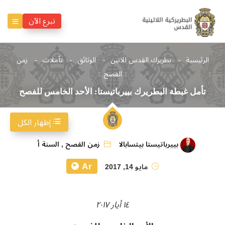
تبرع الآن
الرئيسية
بطريرك القدس للاتين
الوثائق
تأملات
زمن
الفصح
تأمل غبطة البطريرك بييرباتيستا: الأحد الخامس للفصح
إظهار الكل
بييرباتيستا بيتسابالا
زمن الفصح
,
السنة أ
Ar
مايو 14, 2017
١٤ أيار ٢٠١٧