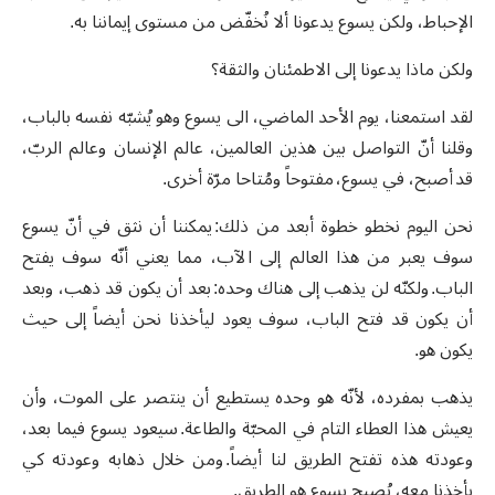
الإحباط، ولكن يسوع يدعونا ألا نُخفّض من مستوى إيماننا به.
ولكن ماذا يدعونا إلى الاطمئنان والثقة؟
لقد استمعنا، يوم الأحد الماضي، الى يسوع وهو يُشبّه نفسه بالباب،
وقلنا أنّ التواصل بين هذين العالمين، عالم الإنسان وعالم الربّ،
قد أصبح، في يسوع، مفتوحاً ومُتاحا مرّة أخرى.
نحن اليوم نخطو خطوة أبعد من ذلك: يمكننا أن نثق في أنّ يسوع
سوف يعبر من هذا العالم إلى الآب، مما يعني أنّه سوف يفتح
الباب. ولكنّه لن يذهب إلى هناك وحده: بعد أن يكون قد ذهب، وبعد
أن يكون قد فتح الباب، سوف يعود ليأخذنا نحن أيضاً إلى حيث
يكون هو.
يذهب بمفرده، لأنّه هو وحده يستطيع أن ينتصر على الموت، وأن
يعيش هذا العطاء التام في المحبّة والطاعة. سيعود يسوع فيما بعد،
وعودته هذه تفتح الطريق لنا أيضاً. ومن خلال ذهابه وعودته كي
يأخذنا معه، يُصبح يسوع هو الطريق.