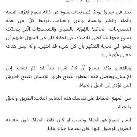
نجد في بشارة يوحنّا تصريحات يسوع عن ذاته: يسوع يُعرّف نفسه
بالماء والخبز والحياة والنور والقيامة… ترتبط كلّ من هذه
التصريحات، الخاصّة بالهُويّة، بالسياق والشخصيّات الّتي يتحدّث
يسوع معها. هنا يُحيّي تلاميذه، في لحظة كان من السهل عليهم أن
يقعوا في تجربة التفكير بأن كل شيء قد انتهى، وأنّه ليس هناك
معنى لأيّ شيء.
وبالفعل، يؤكد يسوع أنّ كلّ شيء يبدأ. لقد تمّ تمجيد إبن
الإنسان. وبفضل هذه الخطوة تنفتح طريق للإنسان. تنفتح الطريق
التي تؤدي إلى الحقّ والحياة.
من المهمّ الحفاظ على تماسك هذه التعابير الثلاث: الطريق والحقّ
والحياة.
ليس يسوع هو الحياة وحسب: لو كان فقط الحياة، دون معرفة
الطريق للوصول اليها، فلن تخدمنا حياته بتاتا.