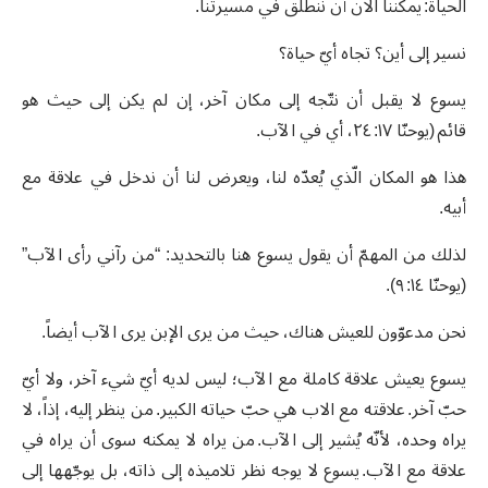
الحياة: يمكننا الان أن ننطلق في مسيرتنا.
نسير إلى أين؟ تجاه أيّ حياة؟
يسوع لا يقبل أن نتّجه إلى مكان آخر، إن لم يكن إلى حيث هو
قائم (يوحنّا ١٧: ٢٤، أي في الآب.
هذا هو المكان الّذي يُعدّه لنا، ويعرض لنا أن ندخل في علاقة مع
أبيه.
لذلك من المهمّ أن يقول يسوع هنا بالتحديد: “من رآني رأى الآب”
(يوحنّا ١٤: ٩).
نحن مدعوّون للعيش هناك، حيث من يرى الإبن يرى الآب أيضاً.
يسوع يعيش علاقة كاملة مع الآب؛ ليس لديه أيّ شيء آخر، ولا أيّ
حبّ آخر. علاقته مع الاب هي حبّ حياته الكبير. من ينظر إليه، إذاً، لا
يراه وحده، لأنّه يُشير إلى الآب. من يراه لا يمكنه سوى أن يراه في
علاقة مع الآب. يسوع لا يوجه نظر تلاميذه إلى ذاته، بل يوجّهها إلى