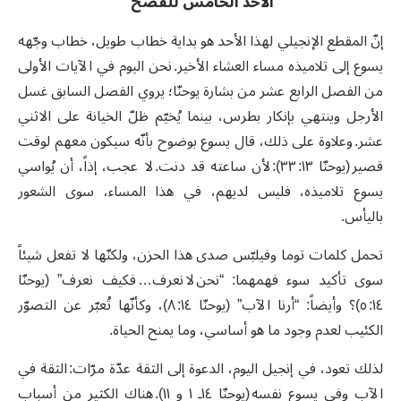
الأحد الخامس للفصح
إنّ المقطع الإنجيلي لهذا الأحد هو بداية خطاب طويل، خطاب وجّهه
يسوع إلى تلاميذه مساء العشاء الأخير. نحن اليوم في الآيات الأولى
من الفصل الرابع عشر من بشارة يوحنّا؛ يروي الفصل السابق غسل
الأرجل وينتهي بإنكار بطرس، بينما يُخيّم ظلّ الخيانة على الاثني
عشر. وعلاوة على ذلك، قال يسوع بوضوح بأنّه سيكون معهم لوقت
قصير (يوحنّا ١٣: ٣٣): لأن ساعته قد دنت. لا عجب، إذاً، أن يُواسي
يسوع تلاميذه، فليس لديهم، في هذا المساء، سوى الشعور
باليأس.
تحمل كلمات توما وفيلبّس صدى هذا الحزن، ولكنّها لا تفعل شيئاً
سوى تأكيد سوء فهمهما: “نحن لا نعرف… فكيف نعرف” (يوحنّا
١٤: ٥)؟ وأيضاً: “أرنا الآب” (يوحنّا ١٤: ٨)، وكأنّها تُعبّر عن التصوّر
الكئيب لعدم وجود ما هو أساسي، وما يمنح الحياة.
لذلك تعود، في إنجيل اليوم، الدعوة إلى الثقة عدّة مرّات: الثقة في
الآب وفي يسوع نفسه (يوحنّا ١٤ـ ١ و ١١). هناك الكثير من أسباب