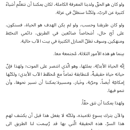
ولو كان هو الحقّ ولدينا المعرفة الكاملة، لكان يمكننا أن نتعلّم أشياءً
كثيرة عن الربّ، ولكنّنا سنظلّ في عزلة.
ولو كان طريقنا وحسب، ولو لم يكن الهدف هو الحياة، فسنكون،
على أيّ حال، أشخاصاً ضائعين في الطريق، دائمي التخبّط
ومنهكين. وسوف تظلّ المنازل الكثيرة في بيت الآب خالية.
بينما هو هذه الأمور الثلاثة، مًجتمعة معا.
إنّه الحياة الأبديّة، بملئها، وهو الّذي انتصر على الموت؛ ولهذا فإنّ
حياته حياة حقيقيةّ، مُتطابقة تماماً مع مُخطّط الآب الأبدي؛ ولكنّها
إمكانيّة أيضاً، وحرّية، وخَيار، ومسيرة: يمكننا أن نسير نحوها، وأن
ننمو فيها.
ولهذا يمكننا أن نثق حقّاً.
والآن يترك يسوع تلاميذه، ولكنّه لا يفعل هذا قبل أن يكشف لهم
هذا السرّ، هذه الحقيقة الّتي بها قد رُسِمت لنا الطريق الى