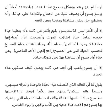
لربما لم نفهم بعد وبشكل صحيح عظمة هذه الهبة: نعتقد أحياناً أن
بوسع يسوع أن يضيف قليلا من الجمال والكرامة على حياتنا، وأنّه
يستطيع حل بعض مشاكلنا ومنحنا بعض النعم.
إلا أن الأمر ليس كذلك: يسوع يقوم بأكثر من ذلك لأنه يعطينا حياة
جديدة تماماً، حياة اجتازت الموت وأصبحت الآن أبدية. إنها
حياته. فلا وجود لـ“حياتين“، حياة الله وحياتنا. هناك حياة المسيح
فحسب، الحياة التي هي المسيح (راجع إنجيل الأحد الماضي)، وهي
حياة أراد يسوع أن يشاركنا بها: نحن شركاء حياته.
إلا أن يسوع يذهب إلى أبعد من ذلك ويخبرنا كيف ستكون هذه
الحياة.
يقول لنا أن العالم الذي تتصف فيه الحياة بالوحدة والعزلة سينتهي،
وسيبدأ عالم سيكون “المعزي معنا للأبد” (يوحنا ١٤: ١٦). حينها
ستصبح حياة أساسها العلاقة والاتحاد، تماما كالحياة التي يشترك
بها يسوع مع الآب: حياة محبة بين الأب والابن والروح القدس.