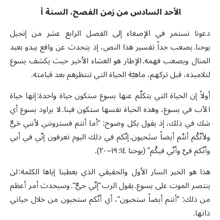
الأحد السادس من زمن الفصح، السنة أ
دعونا نستمر في الإصغاء إلى الفصل الرابع عشر من إنجيل
يوحنا. يصعب جداً تفسير هذا النص، إذ يتحدث عن واقع يبدو بعيد
المنال ويصعب فهمه. الإطار هو العشاء الأخير حيث يكشف يسوع
لتلاميذه، قبل تركهم، ماهيّة الحياة التي تنتظرهم بعد قيامته.
أولاً إن الحياة التي يتكلّم عنها يسوع ستكون حياة واحدة: إنها حياة
الآب في يسوع، وهذه الحياة نفسها ستكون فينا. لا يراود يسوع أي
شك في ذلك، إذ يقول بكل وضوح: “أما أنتم فسترونني لأنني حَيٌّ
ولأنّكُم أنتُم أيضاً ستَحيون. إنّكم في ذلك اليوم تعرفون إنّي في أبي
وأنّكم فيَّ وأنّي فيكُم” (يوحنا ١٤: ١٩– ٢٠).
هذا هو الخبر السار الأول والحقيقي الذي يعطينا إياها الكلمة: لن
ينتصر الموت على يسوع. يقول الرب “إنّي حيٌّ“. وسيحدث أمر أعظم
من ذلك: “أنتم أيضاً ستحيون“، أي أنّكم ستحيون من خلال حياتي
ذاتها.