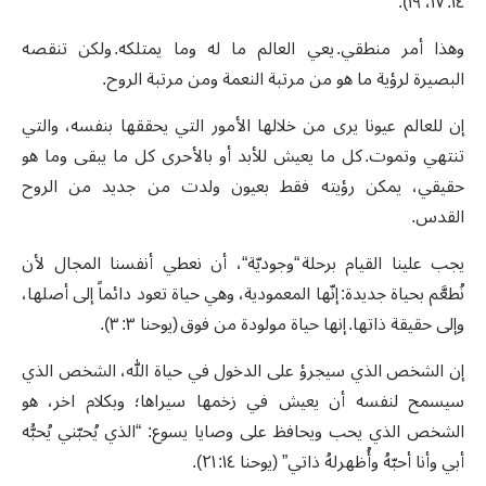
١٤: ١٧، ١٩).
وهذا أمر منطقي. يعي العالم ما له وما يمتلكه. ولكن تنقصه
البصيرة لرؤية ما هو من مرتبة النعمة ومن مرتبة الروح.
إن للعالم عيونا يرى من خلالها الأمور التي يحققها بنفسه، والتي
تنتهي وتموت. كل ما يعيش للأبد أو بالأحرى كل ما يبقى وما هو
حقيقي، يمكن رؤيته فقط بعيون ولدت من جديد من الروح
القدس.
يجب علينا القيام برحلة “وجوديّة“، أن نعطي أنفسنا المجال لأن
نُطعَّم بحياة جديدة: إنّها المعمودية، وهي حياة تعود دائماً إلى أصلها،
وإلى حقيقة ذاتها. إنها حياة مولودة من فوق (يوحنا ٣: ٣).
إن الشخص الذي سيجرؤ على الدخول في حياة الله، الشخص الذي
سيسمح لنفسه أن يعيش في زخمها سيراها؛ وبكلام اخر، هو
الشخص الذي يحب ويحافظ على وصايا يسوع: “الذي يُحبّني يُحبُّه
أبي وأنا أحبّهُ وأُظهرلهُ ذاتي” (يوحنا ١٤: ٢١).