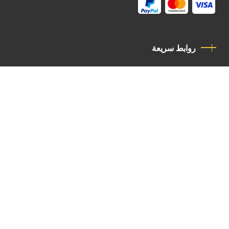
روابط سريعة
سياسة الخصوصية
مدونة قواعد السلوك
اتصل بنا
Latin Patriarchate Road
P.O.B 14152, Jerusalem 9114101
Tel
: +972 (2) 6471400
Email:
Chancellery@lpj.org