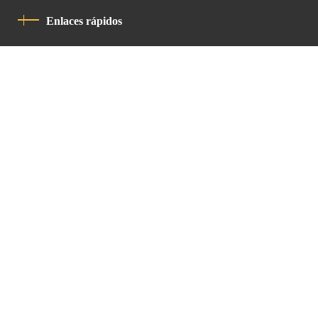
Enlaces rápidos
Política De Privacidad
Código De Conducta
Contacto
Latin Patriarchate Road
P.O.B 14152, Jerusalem 9114101
Tel
: +972 (2) 6471400
Email:
Chancellery@lpj.org
Boletín de noticias