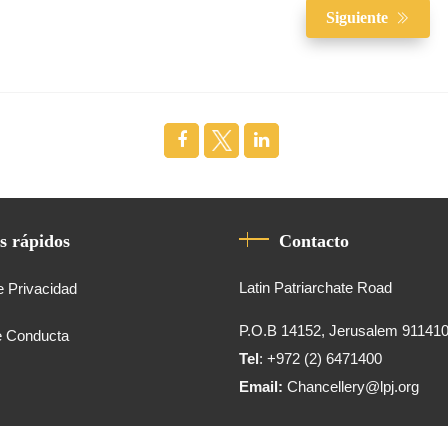
Siguiente
s rápidos
Contacto
Latin Patriarchate Road
e Privacidad
P.O.B 14152, Jerusalem 91141
e Conducta
Tel
: +972 (2) 6471400
Email:
Chancellery@lpj.org