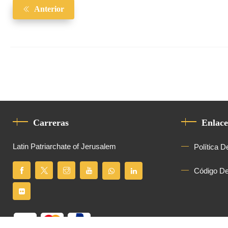
Anterior
Carreras
Enlace
Latin Patriarchate of Jerusalem
Política D
Código D