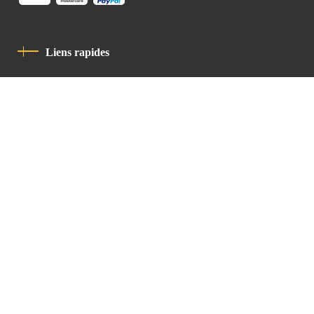
Liens rapides
Politique De Confidentialité
Charte De Comportement
contact
Latin Patriarchate Road
P.O.B 14152, Jerusalem 9114101
Tel
: +972 (2) 6471400
Email:
Chancellery@lpj.org