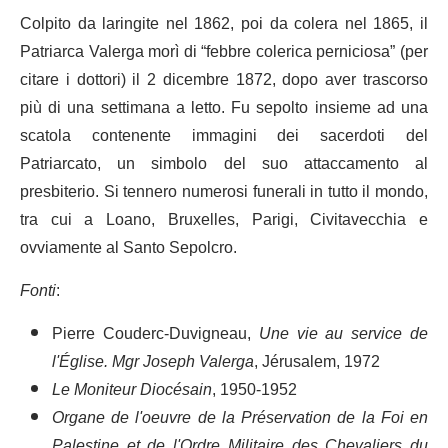
Colpito da laringite nel 1862, poi da colera nel 1865, il
Patriarca Valerga morì di “febbre colerica perniciosa” (per
citare i dottori) il 2 dicembre 1872, dopo aver trascorso
più di una settimana a letto. Fu sepolto insieme ad una
scatola contenente immagini dei sacerdoti del
Patriarcato, un simbolo del suo attaccamento al
presbiterio. Si tennero numerosi funerali in tutto il mondo,
tra cui a Loano, Bruxelles, Parigi, Civitavecchia e
ovviamente al Santo Sepolcro.
Fonti
:
Pierre Couderc-Duvigneau,
Une vie au service de
l'Église. Mgr Joseph Valerga
, Jérusalem, 1972
Le Moniteur Diocésain
, 1950-1952
Organe de l'oeuvre de la Préservation de la Foi en
Palestine et de l'Ordre Militaire des Chevaliers du