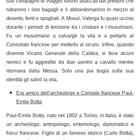
suo compagno di viaggio furono attaccati dai predoni che
rubarono i loro bagagli e li abbandonarono in mezzo al
deserto, feriti e spogliati. A Mosul, Valerga fu quasi ucciso
durante i periodi di tensione tra i cristiani e i musulmani.
Fu un musulmano a salvargli la vita e a portarlo al
Consolato francese per metterlo al sicuro. Infine, quando
divenne Vicario Generale della Caldea, si fece alcuni
nemici e fu aggredito da due uomini a cavallo mentre
ritornava dalla Messa. Solo una pia bugia sulla sua
identità gli salvò la vita.
Era amico dell’archeologo e Console francese Paul-
Emile Botta
Paul-Emile Botta, nato nel 1802 a Torino, in Italia, è stato
un archeologo, antropologo, entomologo, diplomatico e
fisico francese. Figlio di un famoso storico (Carlo Botta),