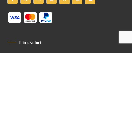
Link veloci
Informativa Sulla Privacy
Codice Di Condotta
Contatto
Latin Patriarchate Road
P.O.B 14152, Jerusalem 9114101
Tel
: +972 (2) 6471400