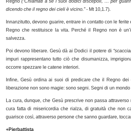
Regno
(
“Chiamati a sé i suoi dodici discepoli, … per guari
dicendo che il regno dei cieli è vicino.”
-
Mt 10,1.7).
Innanzitutto, devono guarire, entrare in contatto con le ferite
Regno che restituisce la vita. Perché il Regno non è un’
salvezza.
Poi devono liberare. Gesù dà ai Dodici il potere di
“scacciar
impuri rappresentano tutto ciò che disumanizza, imprigiona,
occorre spezzare le catene interiori.
Infine, Gesù ordina ai suoi di predicare che il Regno dei 
liberazione non sono magie: sono segni. Segni di un mondo
La cura, dunque, che Gesù prescrive non passa attraverso me
cura fatta di misericordia che rialza, di gratuità che non 
guarisce così, attraverso persone che sanno guardare, toccare 
+Pierbattista