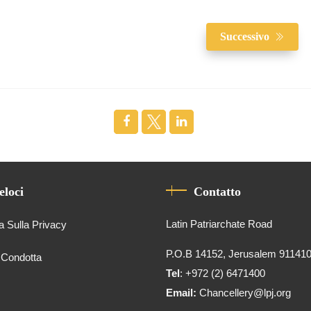
Successivo
eloci
Contatto
Latin Patriarchate Road
a Sulla Privacy
P.O.B 14152, Jerusalem 91141
 Condotta
Tel
: +972 (2) 6471400
Email:
Chancellery@lpj.org