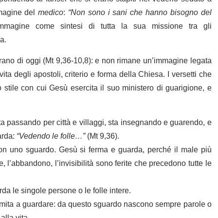
mmagine del
medico
:
“Non sono i sani che hanno bisogno del
immagine come sintesi di tutta la sua missione tra gli
a.
rano di oggi (Mt 9,36-10,8): e non rimane un’immagine legata
ta degli apostoli, criterio e forma della Chiesa. I versetti che
 stile con cui Gesù esercita il suo ministero di guarigione, e
 passando per città e villaggi, sta insegnando e guarendo, e
arda:
“Vedendo le folle…”
(Mt 9,36).
con uno sguardo. Gesù si ferma e guarda, perché il male più
, l’abbandono, l’invisibilità sono ferite che precedono tutte le
da le singole persone o le folle intere.
mita a guardare: da questo sguardo nascono sempre parole o
lla vita.