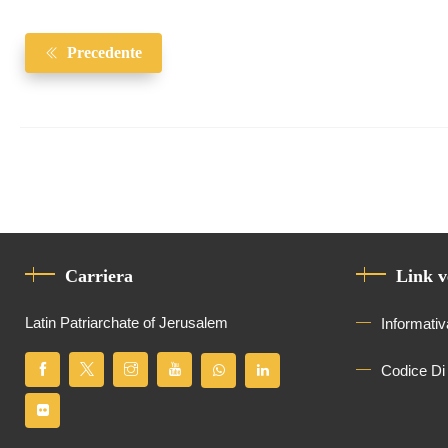
Precedente
Carriera
Link v
Latin Patriarchate of Jerusalem
Informativ
Codice Di