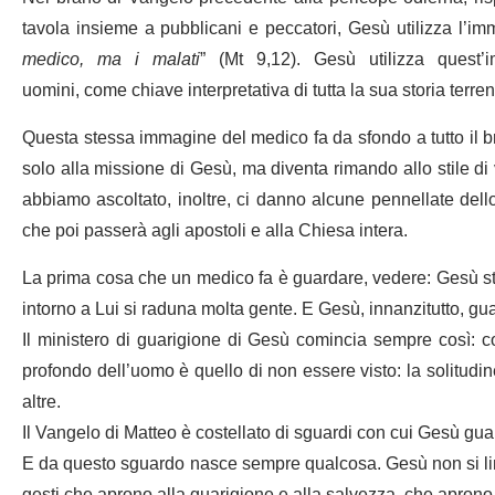
tavola insieme a pubblicani e peccatori, Gesù utilizza l’i
medico, ma i malati
” (Mt 9,12). Gesù utilizza quest’
uomini, come chiave interpretativa di tutta la sua storia terren
Questa stessa immagine del medico fa da sfondo a tutto il b
solo alla missione di Gesù, ma diventa rimando allo stile di vi
abbiamo ascoltato, inoltre, ci danno alcune pennellate dello
che poi passerà agli apostoli e alla Chiesa intera.
La prima cosa che un medico fa è guardare, vedere: Gesù sta
intorno a Lui si raduna molta gente. E Gesù, innanzitutto, gu
Il ministero di guarigione di Gesù comincia sempre così: 
profondo dell’uomo è quello di non essere visto: la solitudine
altre.
Il Vangelo di Matteo è costellato di sguardi con cui Gesù guar
E da questo sguardo nasce sempre qualcosa. Gesù non si li
gesti che aprono alla guarigione e alla salvezza, che aprono a