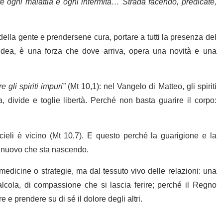
re ogni malattia e ogni infermità… Strada facendo, predicate,
 della gente e prendersene cura, portare a tutti la presenza del
idea, è una forza che dove arriva, opera una novità e una
e gli spiriti impuri”
(Mt 10,1): nel Vangelo di Matteo, gli spiriti
 divide e toglie libertà. Perché non basta guarire il corpo:
cieli è vicino (Mt 10,7). E questo perché la guarigione e la
 nuovo che sta nascendo.
dicine o strategie, ma dal tessuto vivo delle relazioni: una
calcola, di compassione che si lascia ferire; perché il Regno
e prendere su di sé il dolore degli altri.