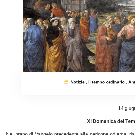
Notizie
,
Il tempo ordinario
,
An
14 giug
XI Domenica del Tem
Nel brano di Vangelo precedente alla pericope odierna, risp