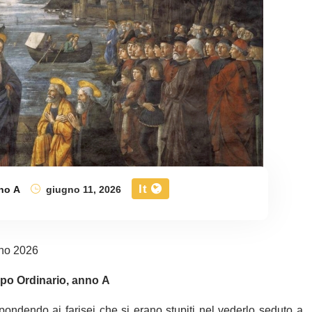
It
no A
giugno 11, 2026
no 2026
po Ordinario, anno A
ondendo ai farisei che si erano stupiti nel vederlo seduto a