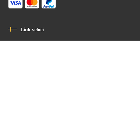
Link veloci
Informativa Sulla Privacy
Codice Di Condotta
Contatto
Latin Patriarchate Road
P.O.B 14152, Jerusalem 9114101
Tel
: +972 (2) 6471400
Email:
Chancellery@lpj.org