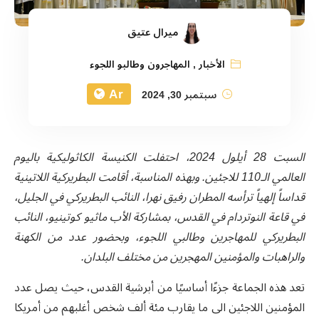
ميرال عتيق
الأخبار
,
المهاجرون وطالبو اللجوء
Ar
سبتمبر 30, 2024
السبت 28 أيلول 2024، احتفلت الكنيسة الكاثوليكية باليوم
العالمي الـ110 للاجئين. وبهذه المناسبة، أقامت البطريركية اللاتينية
قداساً إلهياً ترأسه المطران رفيق نهرا، النائب البطريركي في الجليل،
في قاعة النوتردام في القدس، بمشاركة الأب ماثيو كوتينيو، النائب
البطريركي للمهاجرين وطالبي اللجوء، وبحضور عدد من الكهنة
والراهبات والمؤمنين المهجرين من مختلف البلدان.
تعد
هذه
الجماعة
جزءًا
أساسيًا
من
أبرشية
القدس،
حيث
يصل
عدد
المؤمنين
اللاجئين
الى
ما
يقارب
مئة
ألف
شخص أغلبهم من أمريكا