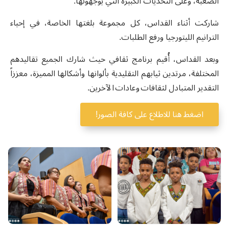
الصعبة، وعلى التحديات الكبيرة التي يوجهونها.
شاركت
أثناء
القداس،
كل
مجموعة
بلغتها
الخاصة،
في
إحياء
الترانيم
الليتورجيا
ورفع
الطلبات
.
وبعد
القداس،
أُقيم
برنامج
ثقافي
حيث
شارك
الجميع
تقاليدهم
المختلفة، مرتدين
ثيابهم
التقليدية بألوانها وأشكالها المميزة،
معززاً
التقدير
المتبادل
لثقافات
وعادات
الآخرين
.
اضغط هنا للاطلاع على كافة الصور!