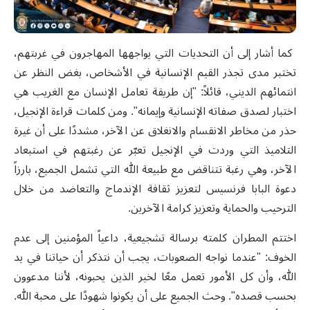
كما
أشار
إلى
أن
التحديات
التي
يواجهها
المهاجرون
في
غربتهم
،
تختبر
مدى
تجذر
القيم
الإنسانية
في
الأشخاص،
بغض
النظر
عن
انتمائهم
الديني،
قائلاً
: "
إن
طريقة
تعامل
الإنسان
مع
الغريب
هي
اختبار
لصدق
صفاته
الإنسانية
وإيمانه
".
ومن كلمات قراءة
الإنجيل،
حذر
من
مخاطر
الانقسام
والانغلاق
عن
الآخر،
مشددًا
على
أن
غيرة
التلاميذ
التي
وردت
في
الإنجيل
تعبّر
عن
رغبتهم
في
استبعاد
الآخر،
وهي
رغبة
تتناقض
مع
طبيعة
الله
التي
تشمل
الجميع،
بارزاً
دعوة
البابا
فرنسيس
لتعزيز
ثقافة
الإندماج
والتعاضد
من
خلال
الترحيب
والحماية
وتعزيز
كرامة
الآخرين
.
اختتم
المطران
كلمته
برسالة
تشجيعية
،
داعياً
المؤمنين
إلى
عدم
الخوف
: "
عندما
نواجه
الصعوبات،
يجب
أن
نتذكر
أن
حياتنا
في
يد
الله،
وأن
كل
الأمور
تعمل
معًا
لخير
الذين يحبونه،
لأننا
مدعوون
بحسب
قصده
".
وحث
الجميع
على
أن
يكونوا
شهودًا
على
محبة
الله
.