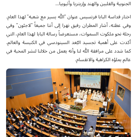
الجنوبية والفلبين والهند وإريتريا وأثيوبيا
...
اختار
قداسة
البابا
فرنسيس
عنوان
"
الله
يسير
مع
شعبه
"
لهذا
العام
.
وفي
عظته،
أشار
المطران
رفيق
نهرا
إلى
أننا
جميعاً "لاجئون"
وفي
رحلة
نحو
ملكوت
السموات،
مستعرضاً
رسالة
البابا
لهذا
العام،
التي
أكدت
على
أهمية
تجسيد
البُعد
السينودسي
في
الكنيسة
والعالم
.
كما
شدد
على
مرافقة
الله
لنا وأنه يعمل
من
خلالنا
لنشر
المحبة
في
عالم
يملؤه الكراهية
والانقسام
.