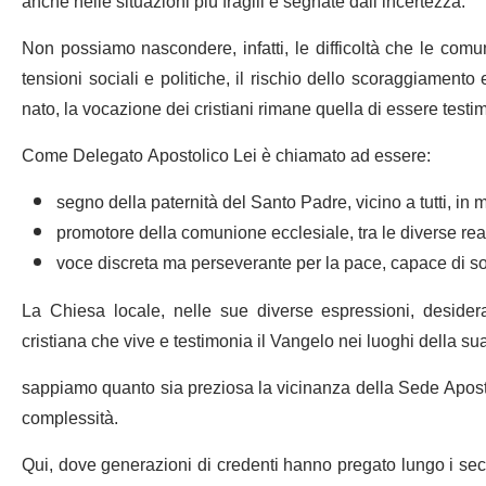
anche nelle situazioni più fragili e segnate dall’incertezza.
Non possiamo nascondere, infatti, le difficoltà che le comuni
tensioni sociali e politiche, il rischio dello scoraggiamento 
nato, la vocazione dei cristiani rimane quella di essere test
Come Delegato Apostolico Lei è chiamato ad essere:
segno della paternità del Santo Padre, vicino a tutti, in mo
promotore della comunione ecclesiale, tra le diverse rea
voce discreta ma perseverante per la pace, capace di so
La Chiesa locale, nelle sue diverse espressioni, deside
cristiana che vive e testimonia il Vangelo nei luoghi della sua
sappiamo quanto sia preziosa la vicinanza della Sede Aposto
complessità.
Qui, dove generazioni di credenti hanno pregato lungo i seco