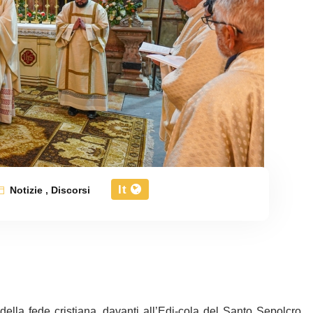
It
Notizie
,
Discorsi
ella fede cristiana, davanti all’Edi-cola del Santo Sepolcro,