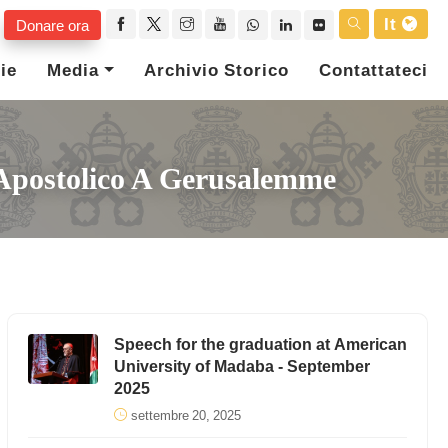
It
Donare ora
ie
Media
Archivio Storico
Contattateci
o Apostolico A Gerusalemme
Speech for the graduation at American
University of Madaba - September
2025
settembre 20, 2025