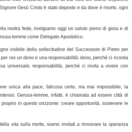
il Signore Gesù Cristo è stato deposto e da dove è risorto, ogni
lla nostra fede, rivolgiamo oggi un saluto pieno di gioia e di
 a Gerusa-lemme come Delegato Apostolico.
no visibile della sollecitudine del Successore di Pietro per
per noi un dono e una responsabilità: dono, perché ci ricorda
a universale; responsabilità, perché ci invita a vivere con
ne unica alla pace, faticosa certo, ma mai impossibile, la
intenso. Gerusa-lemme, infatti, è chiamata ad essere città di
 proprio in questo orizzonte: creare opportunità, sostenere le
ella vita sulla morte, siamo invitati a rinnovare la speranza