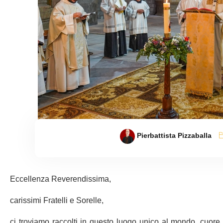
Pierbattista Pizzaballa
Eccellenza Reverendissima,
carissimi Fratelli e Sorelle,
ci troviamo raccolti in questo luogo unico al mondo, cuore d