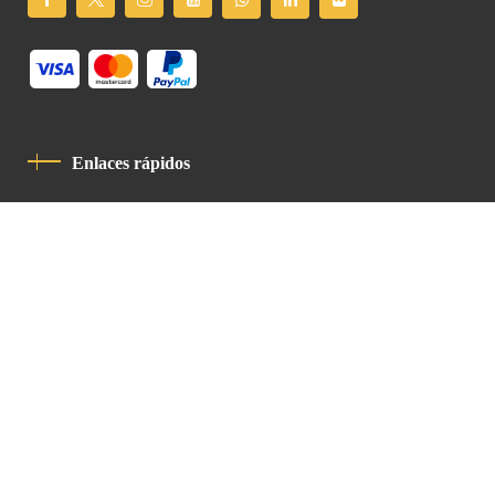
Enlaces rápidos
Política De Privacidad
Código De Conducta
Contacto
Latin Patriarchate Road
P.O.B 14152, Jerusalem 9114101
Tel
: +972 (2) 6471400