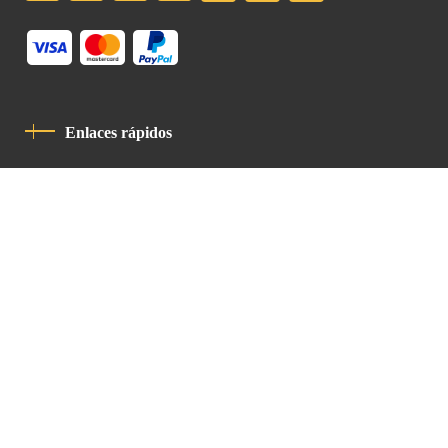
Enlaces rápidos
Política De Privacidad
Código De Conducta
Contacto
Latin Patriarchate Road
P.O.B 14152, Jerusalem 9114101
Tel
: +972 (2) 6471400