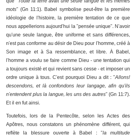
que "
Toute la terre avait une seule langue et les mêmes
mots
" (Gn 11:1). Babel symbolise peut-être la première
idéologie de l'histoire, la première tentation de ce que
nous appellerions aujourd'hui la "pensée unique". N'avoir
qu'une seule langue, être uniforme et sans différences,
n'est pas conforme au désir de Dieu pour l'homme, créé à
Son image et à Sa ressemblance, et libre. À Babel,
l'homme a voulu se faire comme Dieu - une tentation qui
a toujours existé et qui revient sans cesse - et imposer un
ordre unique à tous. C'est pourquoi Dieu a dit : "
Allons!
descendons, et là confondons leur langage, afin qu'ils
n'entendent plus la langue, les uns des autres
" (Gn 11:7).
Et il en fut ainsi.
Toutefois, lors de la Pentecôte, selon les Actes des
Apôtres, nous constatons un phénomène différent, qui
reflète la blessure ouverte à Babel : "
la multitude