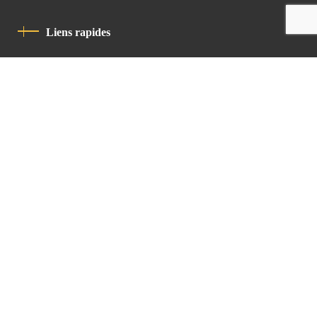
Liens rapides
Politique De Confidentialité
Charte De Comportement
contact
Latin Patriarchate Road
P.O.B 14152, Jerusalem 9114101
Tel
: +972 (2) 6471400
Email:
Chancellery@lpj.org