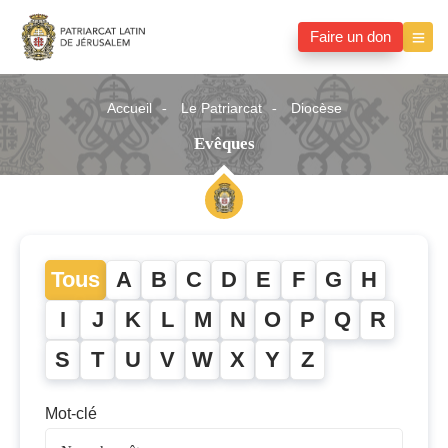
Faire un don
Accueil
Le Patriarcat
Diocèse
Evêques
Tous
A
B
C
D
E
F
G
H
I
J
K
L
M
N
O
P
Q
R
S
T
U
V
W
X
Y
Z
Mot-clé