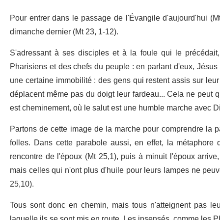
Pour entrer dans le passage de l'Évangile d'aujourd'hui (M
dimanche dernier (Mt 23, 1-12).
S'adressant à ses disciples et à la foule qui le précédai
Pharisiens et des chefs du peuple : en parlant d'eux, Jésus
une certaine immobilité : des gens qui restent assis sur leur
déplacent même pas du doigt leur fardeau... Cela ne peut q
est cheminement, où le salut est une humble marche avec D
Partons de cette image de la marche pour comprendre la par
folles. Dans cette parabole aussi, en effet, la métaphore 
rencontre de l'époux (Mt 25,1), puis à minuit l'époux arrive,
mais celles qui n'ont plus d'huile pour leurs lampes ne peu
25,10).
Tous sont donc en chemin, mais tous n'atteignent pas leur
laquelle ils se sont mis en route. Les insensés, comme les Ph