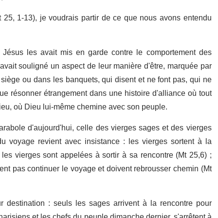
t 25, 1-13), je voudrais partir de ce que nous avons entendu
t, Jésus les avait mis en garde contre le comportement des
 avait souligné un aspect de leur manière d'être, marquée par
 siège ou dans les banquets, qui disent et ne font pas, qui ne
ue résonner étrangement dans une histoire d'alliance où tout
ieu, où Dieu lui-même chemine avec son peuple.
abole d'aujourd'hui, celle des vierges sages et des vierges
du voyage revient avec insistance : les vierges sortent à la
 les vierges sont appelées à sortir à sa rencontre (Mt 25,6) ;
vent pas continuer le voyage et doivent rebrousser chemin (Mt
 destination : seuls les sages arrivent à la rencontre pour
arisiens et les chefs du peuple dimanche dernier, s'arrêtent à