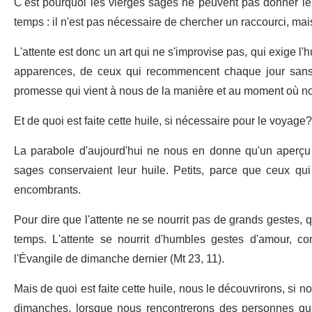
C'est pourquoi les vierges sages ne peuvent pas donner leur
temps : il n'est pas nécessaire de chercher un raccourci, mais
L'attente est donc un art qui ne s'improvise pas, qui exige l
apparences, de ceux qui recommencent chaque jour sans 
promesse qui vient à nous de la manière et au moment où no
Et de quoi est faite cette huile, si nécessaire pour le voyage?
La parabole d'aujourd'hui ne nous en donne qu'un aperçu a
sages conservaient leur huile. Petits, parce que ceux qu
encombrants.
Pour dire que l'attente ne se nourrit pas de grands gestes, 
temps. L'attente se nourrit d'humbles gestes d'amour, co
l'Évangile de dimanche dernier (Mt 23, 11).
Mais de quoi est faite cette huile, nous le découvrirons, si 
dimanches, lorsque nous rencontrerons des personnes qui,