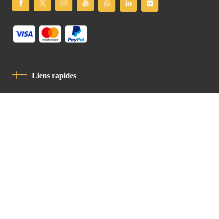
Liens rapides
Politique De Confidentialité
Charte De Comportement
contact
Latin Patriarchate Road
P.O.B 14152, Jerusalem 9114101
Tel
: +972 (2) 6471400